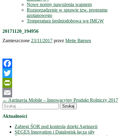
Nowe normy nawożenia wapnem
Rozporządzenie w sprawie tzw. programu
azotanowego
Temperatura średniodobowa wg IMGW
20171120_194956
Zamieszczone
23/11/2017
przez
Mette Børsen
Facebook
Twitter
PrintFriendly
Nawigacja
←
Agrinavia Mobile – Innowacyjny Produkt Rolniczy 2017
Email
wpisów
Szukaj:
Aktualności
Zabiegi ŚOR pod kontrolą dzięki Agrinavii
SEGES Innovation i Datalogisk łączą siły