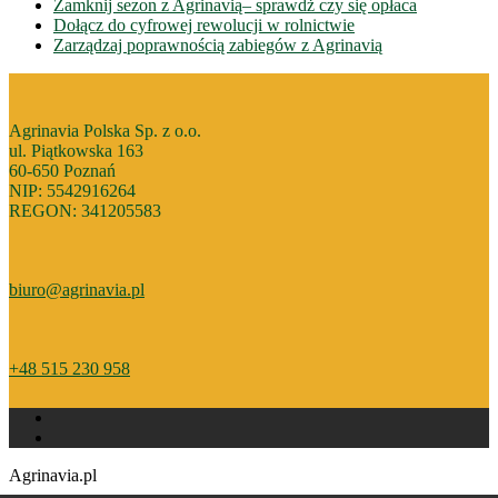
Zamknij sezon z Agrinavią– sprawdż czy się opłaca
Dołącz do cyfrowej rewolucji w rolnictwie
Zarządzaj poprawnością zabiegów z Agrinavią
Agrinavia Polska Sp. z o.o.
ul. Piątkowska 163
60-650 Poznań
NIP: 5542916264
REGON: 341205583
biuro@agrinavia.pl
+48 515 230 958
Agrinavia.pl