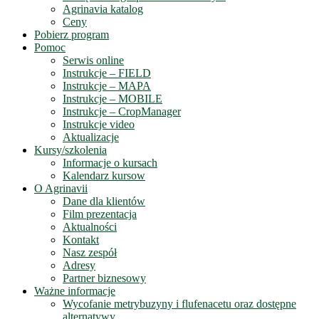
Agrinavia katalog
Ceny
Pobierz program
Pomoc
Serwis online
Instrukcje – FIELD
Instrukcje – MAPA
Instrukcje – MOBILE
Instrukcje – CropManager
Instrukcje video
Aktualizacje
Kursy/szkolenia
Informacje o kursach
Kalendarz kursow
O Agrinavii
Dane dla klientów
Film prezentacja
Aktualności
Kontakt
Nasz zespół
Adresy
Partner biznesowy
Ważne informacje
Wycofanie metrybuzyny i flufenacetu oraz dostępne
alternatywy