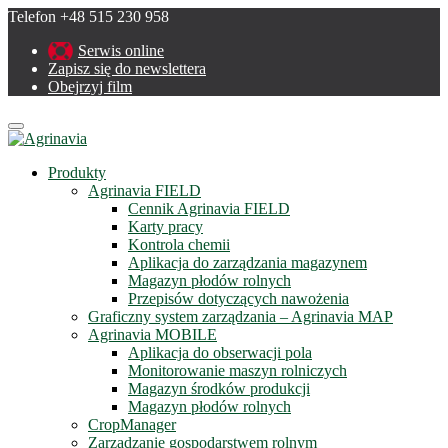
Telefon +48 515 230 958
Serwis online
Zapisz się do newslettera
Obejrzyj film
Menu
Produkty
Agrinavia FIELD
Cennik Agrinavia FIELD
Karty pracy
Kontrola chemii
Aplikacja do zarządzania magazynem
Magazyn płodów rolnych
Przepisów dotyczących nawożenia
Graficzny system zarządzania – Agrinavia MAP
Agrinavia MOBILE
Aplikacja do obserwacji pola
Monitorowanie maszyn rolniczych
Magazyn środków produkcji
Magazyn płodów rolnych
CropManager
Zarządzanie gospodarstwem rolnym