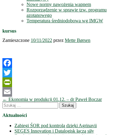
Nowe normy nawożenia wapnem
Rozporządzenie w sprawie tzw. programu
azotanowego
Temperatura średniodobowa wg IMGW
kursus
Zamieszczone
10/11/2022
przez
Mette Børsen
Facebook
Twitter
PrintFriendly
Nawigacja
←
Ekonomia w produkcji 01.12. – dr Paweł Boczar
Email
wpisów
Szukaj:
Aktualności
Zabiegi ŚOR pod kontrolą dzięki Agrinavii
SEGES Innovation i Datalogisk łączą siły