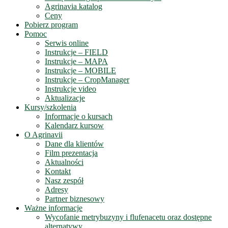
Agrinavia katalog
Ceny
Pobierz program
Pomoc
Serwis online
Instrukcje – FIELD
Instrukcje – MAPA
Instrukcje – MOBILE
Instrukcje – CropManager
Instrukcje video
Aktualizacje
Kursy/szkolenia
Informacje o kursach
Kalendarz kursow
O Agrinavii
Dane dla klientów
Film prezentacja
Aktualności
Kontakt
Nasz zespół
Adresy
Partner biznesowy
Ważne informacje
Wycofanie metrybuzyny i flufenacetu oraz dostępne
alternatywy