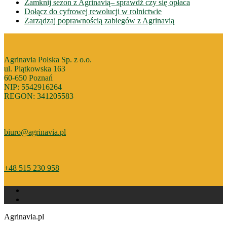
Zamknij sezon z Agrinavią– sprawdż czy się opłaca
Dołącz do cyfrowej rewolucji w rolnictwie
Zarządzaj poprawnością zabiegów z Agrinavią
Agrinavia Polska Sp. z o.o.
ul. Piątkowska 163
60-650 Poznań
NIP: 5542916264
REGON: 341205583
biuro@agrinavia.pl
+48 515 230 958
Agrinavia.pl