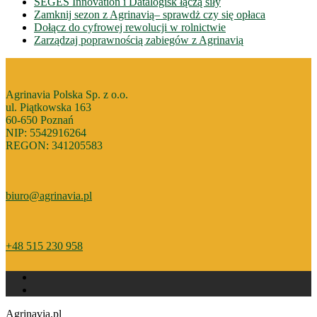
SEGES Innovation i Datalogisk łączą siły
Zamknij sezon z Agrinavią– sprawdż czy się opłaca
Dołącz do cyfrowej rewolucji w rolnictwie
Zarządzaj poprawnością zabiegów z Agrinavią
Agrinavia Polska Sp. z o.o.
ul. Piątkowska 163
60-650 Poznań
NIP: 5542916264
REGON: 341205583
biuro@agrinavia.pl
+48 515 230 958
Agrinavia.pl