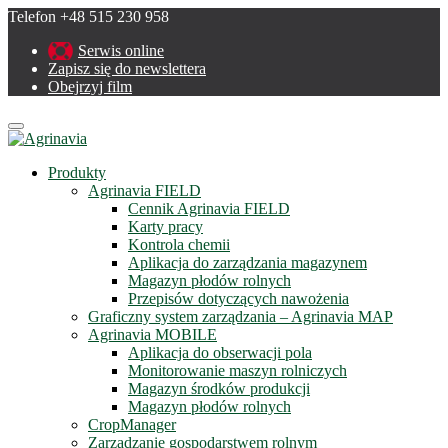
Telefon +48 515 230 958
Serwis online
Zapisz się do newslettera
Obejrzyj film
Menu
Produkty
Agrinavia FIELD
Cennik Agrinavia FIELD
Karty pracy
Kontrola chemii
Aplikacja do zarządzania magazynem
Magazyn płodów rolnych
Przepisów dotyczących nawożenia
Graficzny system zarządzania – Agrinavia MAP
Agrinavia MOBILE
Aplikacja do obserwacji pola
Monitorowanie maszyn rolniczych
Magazyn środków produkcji
Magazyn płodów rolnych
CropManager
Zarządzanie gospodarstwem rolnym