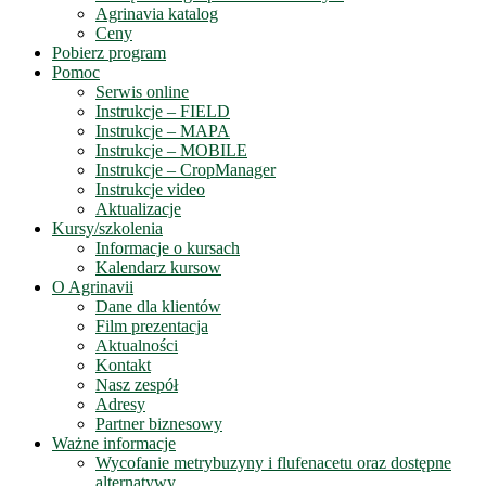
Agrinavia katalog
Ceny
Pobierz program
Pomoc
Serwis online
Instrukcje – FIELD
Instrukcje – MAPA
Instrukcje – MOBILE
Instrukcje – CropManager
Instrukcje video
Aktualizacje
Kursy/szkolenia
Informacje o kursach
Kalendarz kursow
O Agrinavii
Dane dla klientów
Film prezentacja
Aktualności
Kontakt
Nasz zespół
Adresy
Partner biznesowy
Ważne informacje
Wycofanie metrybuzyny i flufenacetu oraz dostępne
alternatywy