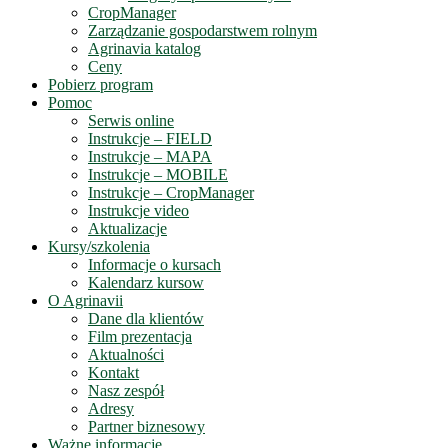
CropManager
Zarządzanie gospodarstwem rolnym
Agrinavia katalog
Ceny
Pobierz program
Pomoc
Serwis online
Instrukcje – FIELD
Instrukcje – MAPA
Instrukcje – MOBILE
Instrukcje – CropManager
Instrukcje video
Aktualizacje
Kursy/szkolenia
Informacje o kursach
Kalendarz kursow
O Agrinavii
Dane dla klientów
Film prezentacja
Aktualności
Kontakt
Nasz zespół
Adresy
Partner biznesowy
Ważne informacje