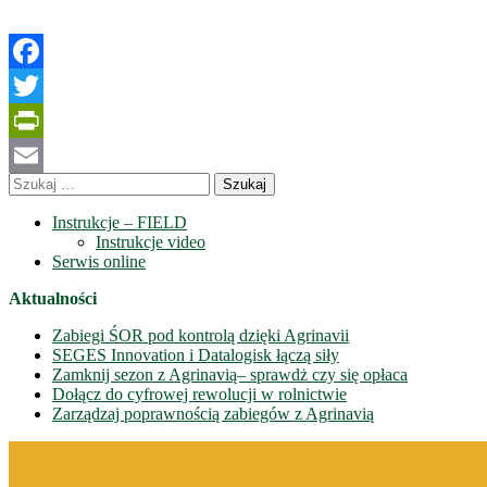
Facebook
Twitter
PrintFriendly
Szukaj:
Email
Instrukcje – FIELD
Instrukcje video
Serwis online
Aktualności
Zabiegi ŚOR pod kontrolą dzięki Agrinavii
SEGES Innovation i Datalogisk łączą siły
Zamknij sezon z Agrinavią– sprawdż czy się opłaca
Dołącz do cyfrowej rewolucji w rolnictwie
Zarządzaj poprawnością zabiegów z Agrinavią