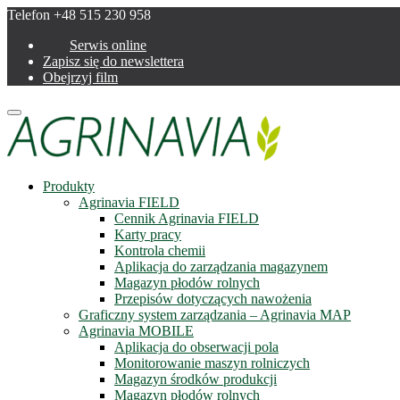
Telefon +48 515 230 958
Serwis online
Zapisz się do newslettera
Obejrzyj film
Menu
Produkty
Agrinavia FIELD
Cennik Agrinavia FIELD
Karty pracy
Kontrola chemii
Aplikacja do zarządzania magazynem
Magazyn płodów rolnych
Przepisów dotyczących nawożenia
Graficzny system zarządzania – Agrinavia MAP
Agrinavia MOBILE
Aplikacja do obserwacji pola
Monitorowanie maszyn rolniczych
Magazyn środków produkcji
Magazyn płodów rolnych