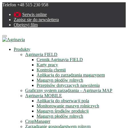
Telefon +48 515 230 958
Serwis online
Zapisz się do newslettera
Obejrzyj film
Menu
Produkty
Agrinavia FIELD
Cennik Agrinavia FIELD
Karty pracy
Kontrola chemii
Aplikacja do zarządzania magazynem
Magazyn płodów rolnych
Przepisów dotyczących nawożenia
Graficzny system zarządzania – Agrinavia MAP
Agrinavia MOBILE
Aplikacja do obserwacji pola
Monitorowanie maszyn rolniczych
Magazyn środków produkcji
Magazyn płodów rolnych
CropManager
Zarządzanie gospodarstwem rolnym