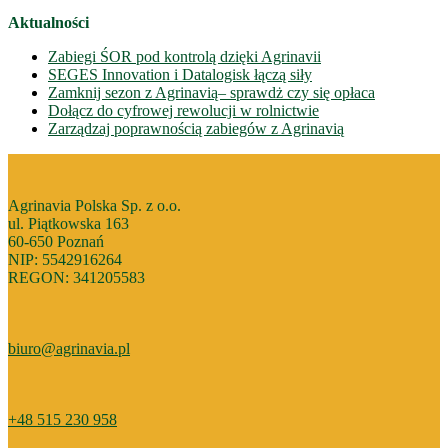
Aktualności
Zabiegi ŚOR pod kontrolą dzięki Agrinavii
SEGES Innovation i Datalogisk łączą siły
Zamknij sezon z Agrinavią– sprawdż czy się opłaca
Dołącz do cyfrowej rewolucji w rolnictwie
Zarządzaj poprawnością zabiegów z Agrinavią
Agrinavia Polska Sp. z o.o.
ul. Piątkowska 163
60-650 Poznań
NIP: 5542916264
REGON: 341205583
biuro@agrinavia.pl
+48 515 230 958