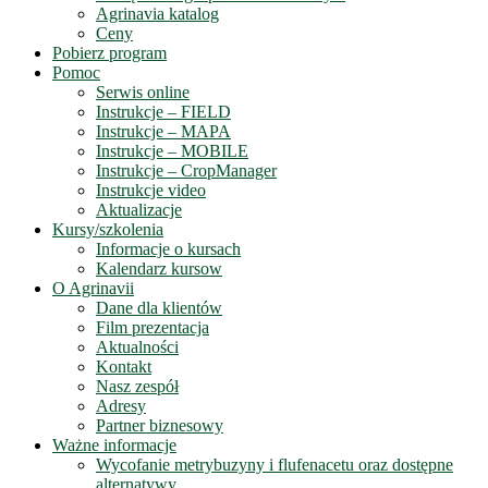
Agrinavia katalog
Ceny
Pobierz program
Pomoc
Serwis online
Instrukcje – FIELD
Instrukcje – MAPA
Instrukcje – MOBILE
Instrukcje – CropManager
Instrukcje video
Aktualizacje
Kursy/szkolenia
Informacje o kursach
Kalendarz kursow
O Agrinavii
Dane dla klientów
Film prezentacja
Aktualności
Kontakt
Nasz zespół
Adresy
Partner biznesowy
Ważne informacje
Wycofanie metrybuzyny i flufenacetu oraz dostępne
alternatywy