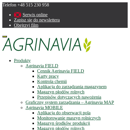
Telefon +48 515 230 958
Serwis online
Zapisz się do newslettera
Obejrzyj film
Menu
Produkty
Agrinavia FIELD
Cennik Agrinavia FIELD
Karty pracy
Kontrola chemii
Aplikacja do zarządzania magazynem
Magazyn płodów rolnych
Przepisów dotyczących nawożenia
Graficzny system zarządzania – Agrinavia MAP
Agrinavia MOBILE
Aplikacja do obserwacji pola
Monitorowanie maszyn rolniczych
Magazyn środków produkcji
Magazyn płodów rolnych