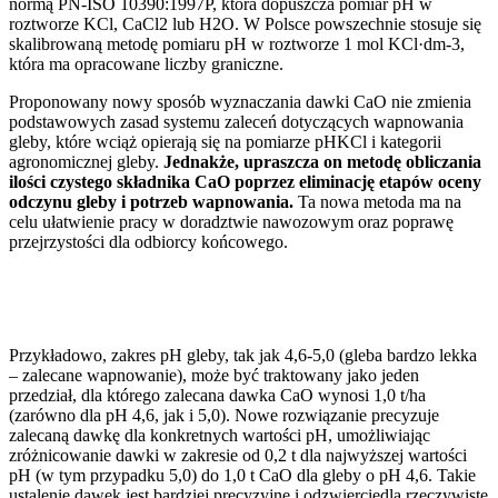
normą PN-ISO 10390:1997P, która dopuszcza pomiar pH w
roztworze KCl, CaCl2 lub H2O. W Polsce powszechnie stosuje się
skalibrowaną metodę pomiaru pH w roztworze 1 mol KCl·dm-3,
która ma opracowane liczby graniczne.
Proponowany nowy sposób wyznaczania dawki CaO nie zmienia
podstawowych zasad systemu zaleceń dotyczących wapnowania
gleby, które wciąż opierają się na pomiarze pHKCl i kategorii
agronomicznej gleby.
Jednakże, upraszcza on metodę obliczania
ilości czystego składnika CaO poprzez eliminację etapów oceny
odczynu gleby i potrzeb wapnowania.
Ta nowa metoda ma na
celu ułatwienie pracy w doradztwie nawozowym oraz poprawę
przejrzystości dla odbiorcy końcowego.
Przykładowo, zakres pH gleby, tak jak 4,6-5,0 (gleba bardzo lekka
– zalecane wapnowanie), może być traktowany jako jeden
przedział, dla którego zalecana dawka CaO wynosi 1,0 t/ha
(zarówno dla pH 4,6, jak i 5,0). Nowe rozwiązanie precyzuje
zalecaną dawkę dla konkretnych wartości pH, umożliwiając
zróżnicowanie dawki w zakresie od 0,2 t dla najwyższej wartości
pH (w tym przypadku 5,0) do 1,0 t CaO dla gleby o pH 4,6. Takie
ustalenie dawek jest bardziej precyzyjne i odzwierciedla rzeczywiste