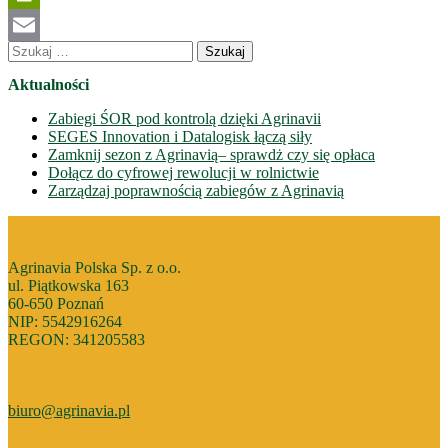
PrintFriendly
Szukaj:
Email
Aktualności
Zabiegi ŚOR pod kontrolą dzięki Agrinavii
SEGES Innovation i Datalogisk łączą siły
Zamknij sezon z Agrinavią– sprawdż czy się opłaca
Dołącz do cyfrowej rewolucji w rolnictwie
Zarządzaj poprawnością zabiegów z Agrinavią
Agrinavia Polska Sp. z o.o.
ul. Piątkowska 163
60-650 Poznań
NIP: 5542916264
REGON: 341205583
biuro@agrinavia.pl