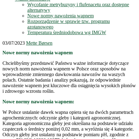
Wycofanie metrybuzyny i flufenacetu oraz dostępne
alternatywy
Nowe normy nawożenia wapnem
Rozporządzenie w sprawie tzw. programu
azotanowego
Temperatura średniodobowa wg IMGW
03/07/2023
Mette Børsen
Nowe normy nawożenia wapnem
Chcielibyśmy przedstawić Państwu ważne informacje dotyczące
nowych norm nawożenia wapnem w Polsce oraz sposobów na
wprowadzenie zmiennego dawkowania nawozów na waszych
polach. Ostatnie badania i analizy pokazują, że odpowiednie
nawożenie wapnem jest kluczowe dla osiągnięcia wysokich plonów
i zdrowego wzrostu roślin.
Nowe normy nawożenia wapnem:
W Polsce ustalanie dawek wapna opiera się na dwóch parametrach
agrochemicznych: odczynie gleby i kategorii agronomicznej.
Kategoria agronomiczna gleby jest określana na podstawie udziału
cząsteczek o średnicy poniżej 0,02 mm, a wyróżnia się 4 kategorie.
Odczyn gleby jest ustalany na podstawie pomiaru pH, zgodnie z