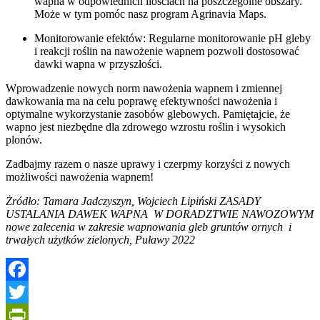
wapna w odpowiednich ilościach na poszczególne obszary.
Może w tym pomóc nasz program Agrinavia Maps.
Monitorowanie efektów: Regularne monitorowanie pH gleby
i reakcji roślin na nawożenie wapnem pozwoli dostosować
dawki wapna w przyszłości.
Wprowadzenie nowych norm nawożenia wapnem i zmiennej
dawkowania ma na celu poprawę efektywności nawożenia i
optymalne wykorzystanie zasobów glebowych. Pamiętajcie, że
wapno jest niezbędne dla zdrowego wzrostu roślin i wysokich
plonów.
Zadbajmy razem o nasze uprawy i czerpmy korzyści z nowych
możliwości nawożenia wapnem!
Żródło: Tamara Jadczyszyn, Wojciech Lipiński ZASADY
USTALANIA DAWEK WAPNA W DORADZTWIE NAWOZOWYM
nowe zalecenia w zakresie wapnowania gleb gruntów ornych i
trwałych użytków zielonych, Puławy 2022
Facebook
Twitter