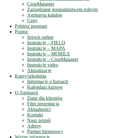
CropManager
Zarządzanie gospodarstwem rolnym
Agrinavia katalog
Ceny
Pobierz program
Pomoc
Serwis online
Instrukcje – FIELD
Instrukcje – MAPA
Instrukcje – MOBILE
Instrukcje – CropManager
Instrukcje video
Aktualizacje
Kursy/szkolenia
Informacje o kursach
Kalendarz kursow
O Agrinavii
Dane dla klientów
Film prezentacja
Aktualności
Kontakt
Nasz zespół
Adresy
Partner biznesowy
Ważne informacje