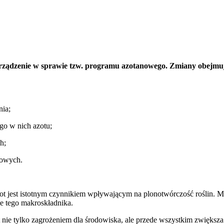
orządzenie w sprawie tzw. programu azotanowego. Zmiany obejmuj
nia;
go w nich azotu;
h;
kowych.
jest istotnym czynnikiem wpływającym na plonotwórczość roślin. Ma 
ie tego makroskładnika.
nie tylko zagrożeniem dla środowiska, ale przede wszystkim zwiększ