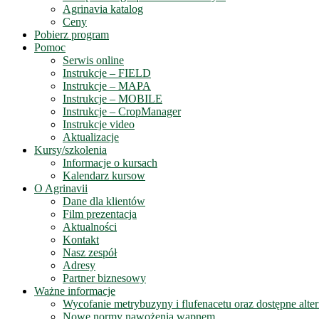
Agrinavia katalog
Ceny
Pobierz program
Pomoc
Serwis online
Instrukcje – FIELD
Instrukcje – MAPA
Instrukcje – MOBILE
Instrukcje – CropManager
Instrukcje video
Aktualizacje
Kursy/szkolenia
Informacje o kursach
Kalendarz kursow
O Agrinavii
Dane dla klientów
Film prezentacja
Aktualności
Kontakt
Nasz zespół
Adresy
Partner biznesowy
Ważne informacje
Wycofanie metrybuzyny i flufenacetu oraz dostępne alte
Nowe normy nawożenia wapnem