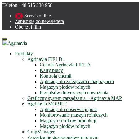
Telefon +48 515 230 958
Serwis online
Zapisz się do newslettera
Obejrzyj film
Menu
Produkty
Agrinavia FIELD
Cennik Agrinavia FIELD
Karty pracy
Kontrola chemii
Aplikacja do zarządzania magazynem
Magazyn płodów rolnych
Przepisów dotyczących nawożenia
Graficzny system zarządzania – Agrinavia MAP
Agrinavia MOBILE
Aplikacja do obserwacji pola
Monitorowanie maszyn rolniczych
Magazyn środków produkcji
Magazyn płodów rolnych
CropManager
Zarządzanie gospodarstwem rolnym