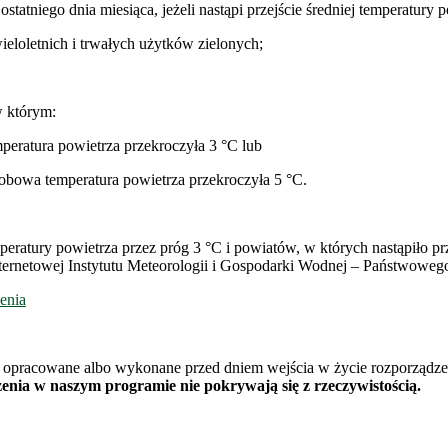
tatniego dnia miesiąca, jeżeli nastąpi przejście średniej temperatury p
ieloletnich i trwałych użytków zielonych;
w którym:
peratura powietrza przekroczyła 3 °C lub
dobowa temperatura powietrza przekroczyła 5 °C.
eratury powietrza przez próg 3 °C i powiatów, w których nastąpiło prz
 internetowej Instytutu Meteorologii i Gospodarki Wodnej – Państwowe
enia
 opracowane albo wykonane przed dniem wejścia w życie rozporządz
enia w naszym programie nie pokrywają się z rzeczywistością.