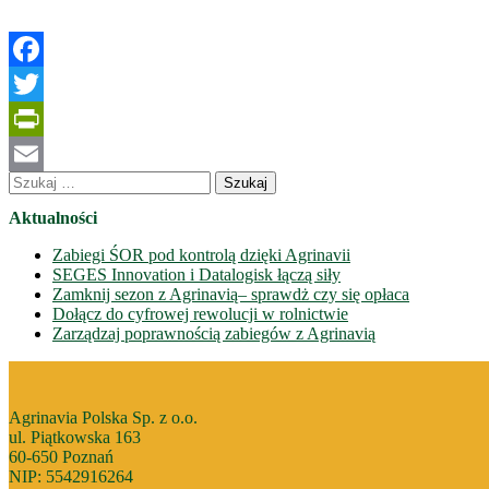
Facebook
Twitter
PrintFriendly
Szukaj:
Email
Aktualności
Zabiegi ŚOR pod kontrolą dzięki Agrinavii
SEGES Innovation i Datalogisk łączą siły
Zamknij sezon z Agrinavią– sprawdż czy się opłaca
Dołącz do cyfrowej rewolucji w rolnictwie
Zarządzaj poprawnością zabiegów z Agrinavią
Agrinavia Polska Sp. z o.o.
ul. Piątkowska 163
60-650 Poznań
NIP: 5542916264