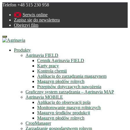
Telefon +48 515 230 958
Serwis online
Zapisz się do newslettera
Obejrzyj film
Menu
Produkty
Agrinavia FIELD
Cennik Agrinavia FIELD
Karty pracy
Kontrola chemii
Aplikacja do zarządzania magazynem
Magazyn płodów rolnych
Przepisów dotyczących nawożenia
Graficzny system zarządzania – Agrinavia MAP
Agrinavia MOBILE
Aplikacja do obserwacji pola
Monitorowanie maszyn rolniczych
Magazyn środków produkcji
Magazyn płodów rolnych
CropManager
Zarządzanie gospodarstwem rolnym