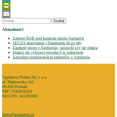
Twitter
PrintFriendly
Szukaj:
Email
Aktualności
Zabiegi ŚOR pod kontrolą dzięki Agrinavii
SEGES Innovation i Datalogisk łączą siły
Zamknij sezon z Agrinavią– sprawdż czy się opłaca
Dołącz do cyfrowej rewolucji w rolnictwie
Zarządzaj poprawnością zabiegów z Agrinavią
Agrinavia Polska Sp. z o.o.
ul. Piątkowska 163
60-650 Poznań
NIP: 5542916264
REGON: 341205583
biuro@agrinavia.pl