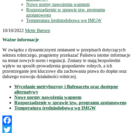
Nowe normy nawożenia wapnem
Rozporządzenie w sprawie tzw. programu
azotanowego
Temperatura średniodobowa wg IMGW
10/10/2022
Mette Børsen
Ważne informacje
W związku z dynamicznymi zmianami w przepisach dotyczących
sektora rolniczego, pragniemy przekazać Państwu istotne informacje
na temat nowych norm i regulacji. Zmiany te mają bezpośredni
wpływ na sposób prowadzenia gospodarstw rolnych, a ich
przestrzeganie jest kluczowe dla zachowania prawa do dopłat oraz
dalszego rozwoju działalności rolniczej.
Wycofanie metrybuzyny i flufenacetu oraz dostępne
alternatywy
Nowe normy nawożenia wapnem
Rozporządzenie w sprawie tzw. programu azotanowego
Temperatura średniodobowa wg IMGW
Facebook