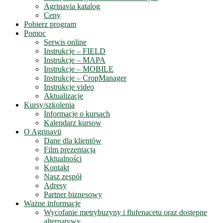
Agrinavia katalog
Ceny
Pobierz program
Pomoc
Serwis online
Instrukcje – FIELD
Instrukcje – MAPA
Instrukcje – MOBILE
Instrukcje – CropManager
Instrukcje video
Aktualizacje
Kursy/szkolenia
Informacje o kursach
Kalendarz kursow
O Agrinavii
Dane dla klientów
Film prezentacja
Aktualności
Kontakt
Nasz zespół
Adresy
Partner biznesowy
Ważne informacje
Wycofanie metrybuzyny i flufenacetu oraz dostępne
alternatywy