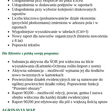
Udogodnienia przy eksporcie do pliku Excell
Udogodnienia w dodawaniu podpisów w raportach
Udogodnienia przy wyborze kolejności drukowanych
raportów
Liczba kluczowa (podsumowanie)w dziale ekonomia
(przychód płodozmianu) zmieniona w arkuszu pola i w
raportach
Wygodniejsze wyszukiwanie w tabelach (Ctrl+f)
Nowy raport dla nawozów organicznych (historia nawożenia
z 8 lat)
Poprawki tekstów
Dla Klientów z polską wersją programu:
Substancja aktywna dla ŚOR jest widoczna na liście
wyszukiwania (Kartoteki-Ochrona roślin-Import z norm)
Aktywna substancja – możliwość wpisania jej dla środków
nowo tworzonych w kartotekach
Powierzchnie działek ewidencyjnych nie są sumowane do
ogólnej powierzchni działki rolnej. Poprawienie funkcji
“Przenieś obszary”
Raport 90200 – możliwość edycji, powiat, gmina I nazwa
obrębu widoczna dla każdej działki ewidencyjnej
Raport 90200 jest edytowany dla pól z większą ilością upraw
AGRINAVIA MAP