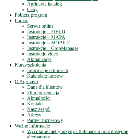
Agrinavia katalog
Ceny
Pobierz program
Pomoc
Serwis online
Instrukcje – FIELD
Instrukcje – MAPA
Instrukcje – MOBILE
Instrukcje – CropManager
Instrukcje video
Aktualizacje
Kursy/szkolenia
Informacje o kursach
Kalendarz kursow
O Agrinavii
Dane dla klientów
Film prezentacja
Aktualności
Kontakt
Nasz zespół
Adresy
Partner biznesowy
Ważne informacje
Wycofanie metrybuzyny i flufenacetu oraz dostępne
alternatywy