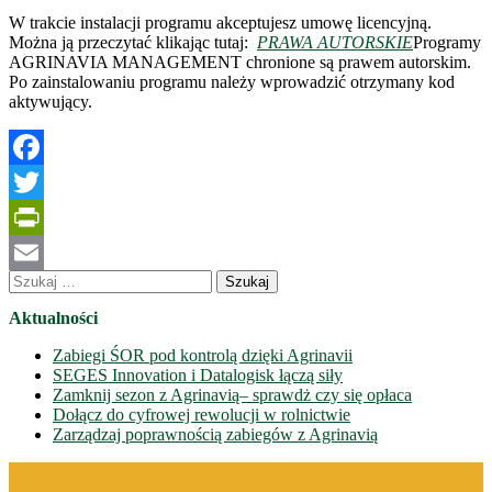
W trakcie instalacji programu akceptujesz umowę licencyjną.
Można ją przeczytać klikając tutaj:
PRAWA AUTORSKIE
Programy
AGRINAVIA MANAGEMENT chronione są prawem autorskim.
Po zainstalowaniu programu należy wprowadzić otrzymany kod
aktywujący.
Facebook
Twitter
PrintFriendly
Szukaj:
Email
Aktualności
Zabiegi ŚOR pod kontrolą dzięki Agrinavii
SEGES Innovation i Datalogisk łączą siły
Zamknij sezon z Agrinavią– sprawdż czy się opłaca
Dołącz do cyfrowej rewolucji w rolnictwie
Zarządzaj poprawnością zabiegów z Agrinavią