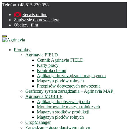
Telefon +48 515 230 958
Serwis online
Zapisz się do newslettera
Obejrzyj film
Menu
Produkty
Agrinavia FIELD
Cennik Agrinavia FIELD
Karty pracy
Kontrola chemii
Aplikacja do zarządzania magazynem
Magazyn płodów rolnych
Przepisów dotyczących nawożenia
Graficzny system zarządzania – Agrinavia MAP
Agrinavia MOBILE
Aplikacja do obserwacji pola
Monitorowanie maszyn rolniczych
Magazyn środków produkcji
Magazyn płodów rolnych
CropManager
Zarządzanie gospodarstwem rolnym