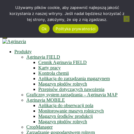
Telefon +48 515 230 958
Używamy plików cookie, aby zapewnić najlepszą jakość
korzystania z naszej witryny. Jeśli nadal będziesz korzystać z
Serwis online
tej strony, założymy, że się z nią zgadzasz.
Zapisz się do newslettera
Obejrzyj film
Ok
Polityka prywatności
Menu
Produkty
Agrinavia FIELD
Cennik Agrinavia FIELD
Karty pracy
Kontrola chemii
Aplikacja do zarządzania magazynem
Magazyn płodów rolnych
Przepisów dotyczących nawożenia
Graficzny system zarządzania – Agrinavia MAP
Agrinavia MOBILE
Aplikacja do obserwacji pola
Monitorowanie maszyn rolniczych
Magazyn środków produkcji
Magazyn płodów rolnych
CropManager
Zarządzanie gospodarstwem rolnym