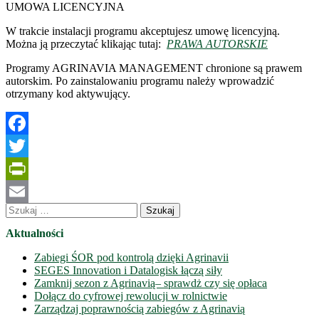
UMOWA LICENCYJNA
W trakcie instalacji programu akceptujesz umowę licencyjną.
Można ją przeczytać klikając tutaj:
PRAWA AUTORSKIE
Programy AGRINAVIA MANAGEMENT chronione są prawem
autorskim. Po zainstalowaniu programu należy wprowadzić
otrzymany kod aktywujący.
Facebook
Twitter
PrintFriendly
Szukaj:
Email
Aktualności
Zabiegi ŚOR pod kontrolą dzięki Agrinavii
SEGES Innovation i Datalogisk łączą siły
Zamknij sezon z Agrinavią– sprawdż czy się opłaca
Dołącz do cyfrowej rewolucji w rolnictwie
Zarządzaj poprawnością zabiegów z Agrinavią