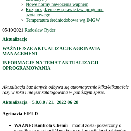
Nowe normy nawożenia wapnem
Rozporządzenie w sprawie tzw. programu
azotanowego
Temperatura średniodobowa wg IMGW
05/10/2021
Radoslaw Ryder
Aktualizacje
WAŻNIEJSZE AKTUALIZACJE AGRINAVIA
MANAGEMENT
INFORMACJE NA TEMAT AKTUALIZACJI
OPROGRAMOWANIA
Aktualizacja baz danych odbywa się automatycznie kilka/kilkanaście
razy w roku i nie jest katalogowana w poniższym spisie.
Aktualizacja – 5.0.0.0 / 21. 2022-06-28
Agrinavia FIELD
WAŻNE! Kontrola Chemii
– moduł został poszerzony o
weryfikację rejestracji/dawki/okresu karencji/ilości zabiegów