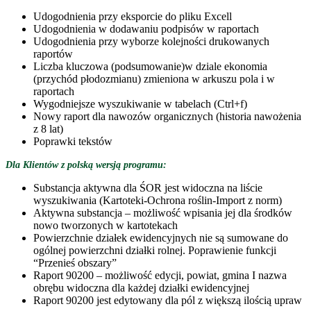
Udogodnienia przy eksporcie do pliku Excell
Udogodnienia w dodawaniu podpisów w raportach
Udogodnienia przy wyborze kolejności drukowanych
raportów
Liczba kluczowa (podsumowanie)w dziale ekonomia
(przychód płodozmianu) zmieniona w arkuszu pola i w
raportach
Wygodniejsze wyszukiwanie w tabelach (Ctrl+f)
Nowy raport dla nawozów organicznych (historia nawożenia
z 8 lat)
Poprawki tekstów
Dla Klientów z polską wersją programu:
Substancja aktywna dla ŚOR jest widoczna na liście
wyszukiwania (Kartoteki-Ochrona roślin-Import z norm)
Aktywna substancja – możliwość wpisania jej dla środków
nowo tworzonych w kartotekach
Powierzchnie działek ewidencyjnych nie są sumowane do
ogólnej powierzchni działki rolnej. Poprawienie funkcji
“Przenieś obszary”
Raport 90200 – możliwość edycji, powiat, gmina I nazwa
obrębu widoczna dla każdej działki ewidencyjnej
Raport 90200 jest edytowany dla pól z większą ilością upraw