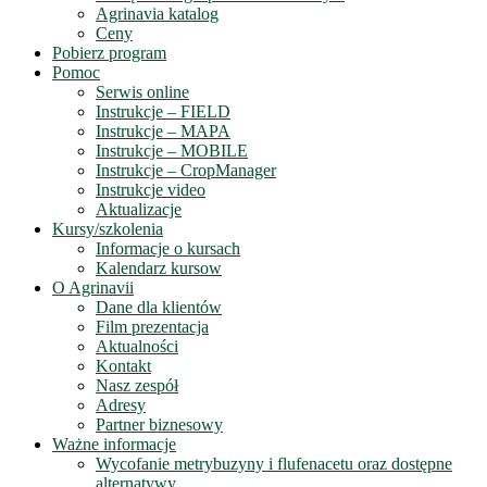
Agrinavia katalog
Ceny
Pobierz program
Pomoc
Serwis online
Instrukcje – FIELD
Instrukcje – MAPA
Instrukcje – MOBILE
Instrukcje – CropManager
Instrukcje video
Aktualizacje
Kursy/szkolenia
Informacje o kursach
Kalendarz kursow
O Agrinavii
Dane dla klientów
Film prezentacja
Aktualności
Kontakt
Nasz zespół
Adresy
Partner biznesowy
Ważne informacje
Wycofanie metrybuzyny i flufenacetu oraz dostępne
alternatywy