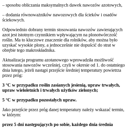
– sposobu obliczania maksymalnych dawek nawozów azotowych,
– dodania równoważników nawozowych dla ścieków i osadów
ściekowych.
Odpowiednio dobrany termin stosowania nawozów zawierających
azot jest istotnym czynnikiem wpływającym na plonotwórczość
roślin. Ma to kluczowe znaczenie dla rolników, aby można było
uzyskać wysokie plony, a jednocześnie nie dopuścić do strat w
obrębie tego makroskładnika.
Aktualizacja programu azotanowego wprowadziła możliwość
stosowania nawozów wcześniej, czyli w okresie od 1. do ostatniego
dnia lutego, jeżeli nastąpi przejście średniej temperatury powietrza
przez próg:
3 °C w przypadku roślin zasianych jesienią, upraw trwałych,
upraw wieloletnich i trwałych użytków zielonych;
5 °C w przypadku pozostałych upraw.
Jako przejście przez próg danej temperatury należy wskazać termin,
w którym:
przez 5 dni następujących po sobie, każdego dnia średnia