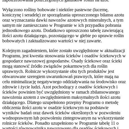
Wyłączono rośliny bobowate i niektóre pastewne (lucernę,
koniczynę i seradelę) ze sporządzania uproszczonego bilansu azotu
oraz wyznaczania dawki nawozów azotowych mineralnych, a tym
samym nie zamieszczano w Programie w ich przypadku pobrania
jednostkowego azotu. Dodatkowo uproszczono tabelę zawierającą
ilości azotu działającego, pozostającego w glebie po uprawie roślin
bobowatych i zaktualizowano wartości w niej zawarte.
Kolejnym zagadnieniem, które zostało uwzględnione w aktualizacji
Programu, jest kwestia stosowania ścieków i osadów ściekowych w
gospodarce nawozowej gospodarstw. Osady ściekowe oraz ścieki
mogą stanowić źródło związków pokarmowych dla roślin
uprawnych. Rolnicze wykorzystanie obu tych produktów jest
obwarowane szeregiem uwarunkowań prawnych, które mają na
celu minimalizację negatywnego oddziaływania na środowisko oraz
zdrowie i życie ludzi. Azot pochodzący z osadów ściekowych i
ścieków powinien być uwzględniony w ramach zbilansowanego
nawożenia azotem z uwzględnieniem maksymalnych ilości azotu
działającego. Dlatego uzupełniono przepisy Programu o metodę
obliczenia ilości azotu w osadzie ściekowym na podstawie
wyników badań oraz dawek ścieków określonych w pozwoleniu
wodnoprawnym lub pozwoleniu zintegrowanym na wykorzystanie
rolnicze ścieków. Ponadto uzupełniono w Programie tabelę 11 o
wartości równoważnika nawozowego dla osadów ściekowych i