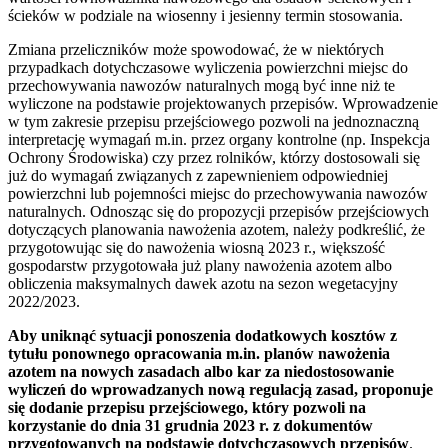
ścieków w podziale na wiosenny i jesienny termin stosowania.
Zmiana przeliczników może spowodować, że w niektórych
przypadkach dotychczasowe wyliczenia powierzchni miejsc do
przechowywania nawozów naturalnych mogą być inne niż te
wyliczone na podstawie projektowanych przepisów. Wprowadzenie
w tym zakresie przepisu przejściowego pozwoli na jednoznaczną
interpretację wymagań m.in. przez organy kontrolne (np. Inspekcja
Ochrony Środowiska) czy przez rolników, którzy dostosowali się
już do wymagań związanych z zapewnieniem odpowiedniej
powierzchni lub pojemności miejsc do przechowywania nawozów
naturalnych. Odnosząc się do propozycji przepisów przejściowych
dotyczących planowania nawożenia azotem, należy podkreślić, że
przygotowując się do nawożenia wiosną 2023 r., większość
gospodarstw przygotowała już plany nawożenia azotem albo
obliczenia maksymalnych dawek azotu na sezon wegetacyjny
2022/2023.
Aby uniknąć sytuacji ponoszenia dodatkowych kosztów z
tytułu ponownego opracowania m.in. planów nawożenia
azotem na nowych zasadach albo kar za niedostosowanie
wyliczeń do wprowadzanych nową regulacją zasad, proponuje
się dodanie przepisu przejściowego, który pozwoli na
korzystanie do dnia 31 grudnia 2023 r. z dokumentów
przygotowanych na podstawie dotychczasowych przepisów
.