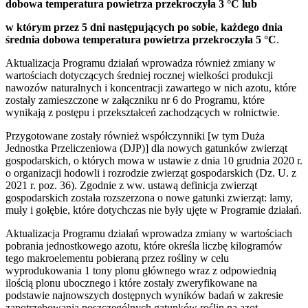
dobowa temperatura powietrza przekroczyła 3 °C lub
w którym przez 5 dni następujących po sobie, każdego dnia
średnia dobowa temperatura powietrza przekroczyła 5 °C
.
Aktualizacja Programu działań wprowadza również zmiany w
wartościach dotyczących średniej rocznej wielkości produkcji
nawozów naturalnych i koncentracji zawartego w nich azotu, które
zostały zamieszczone w załączniku nr 6 do Programu, które
wynikają z postępu i przekształceń zachodzących w rolnictwie.
Przygotowane zostały również współczynniki [w tym Duża
Jednostka Przeliczeniowa (DJP)] dla nowych gatunków zwierząt
gospodarskich, o których mowa w ustawie z dnia 10 grudnia 2020 r.
o organizacji hodowli i rozrodzie zwierząt gospodarskich (Dz. U. z
2021 r. poz. 36). Zgodnie z ww. ustawą definicja zwierząt
gospodarskich została rozszerzona o nowe gatunki zwierząt: lamy,
muły i gołębie, które dotychczas nie były ujęte w Programie działań.
Aktualizacja Programu działań wprowadza zmiany w wartościach
pobrania jednostkowego azotu, które określa liczbę kilogramów
tego makroelementu pobieraną przez rośliny w celu
wyprodukowania 1 tony plonu głównego wraz z odpowiednią
ilością plonu ubocznego i które zostały zweryfikowane na
podstawie najnowszych dostępnych wyników badań w zakresie
zapotrzebowania poszczególnych gatunków roślin na azot.