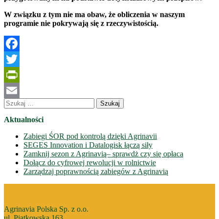
W związku z tym nie ma obaw, że obliczenia w naszym
programie nie pokrywają się z rzeczywistością.
Facebook
Twitter
PrintFriendly
Szukaj:
Email
Aktualności
Zabiegi ŚOR pod kontrolą dzięki Agrinavii
SEGES Innovation i Datalogisk łączą siły
Zamknij sezon z Agrinavią– sprawdż czy się opłaca
Dołącz do cyfrowej rewolucji w rolnictwie
Zarządzaj poprawnością zabiegów z Agrinavią
Agrinavia Polska Sp. z o.o.
ul. Piątkowska 163