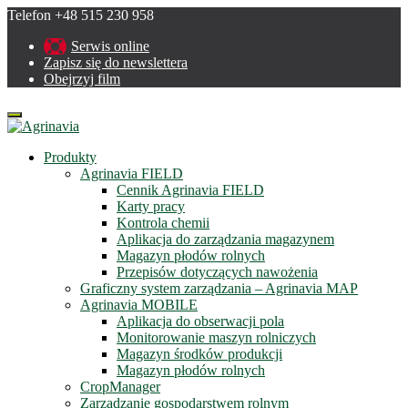
Telefon +48 515 230 958
Serwis online
Zapisz się do newslettera
Obejrzyj film
Menu
Produkty
Agrinavia FIELD
Cennik Agrinavia FIELD
Karty pracy
Kontrola chemii
Aplikacja do zarządzania magazynem
Magazyn płodów rolnych
Przepisów dotyczących nawożenia
Graficzny system zarządzania – Agrinavia MAP
Agrinavia MOBILE
Aplikacja do obserwacji pola
Monitorowanie maszyn rolniczych
Magazyn środków produkcji
Magazyn płodów rolnych
CropManager
Zarządzanie gospodarstwem rolnym