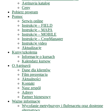
Agrinavia katalog
Ceny
Pobierz program
Pomoc
Serwis online
Instrukcje – FIELD
Instrukcje – MAPA
Instrukcje – MOBILE
Instrukcje – CropManager
Instrukcje video
Aktualizacje
Kursy/szkolenia
Informacje o kursach
Kalendarz kursow
O Agrinavii
Dane dla klientów
Film prezentacja
Aktualności
Kontakt
Nasz zespół
Adresy
Partner biznesowy
Ważne informacje
Wycofanie metrybuzyny i flufenacetu oraz dostępne
alternatywy