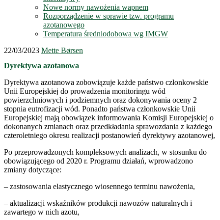
Nowe normy nawożenia wapnem
Rozporządzenie w sprawie tzw. programu
azotanowego
Temperatura średniodobowa wg IMGW
22/03/2023
Mette Børsen
Dyrektywa azotanowa
Dyrektywa azotanowa zobowiązuje każde państwo członkowskie
Unii Europejskiej do prowadzenia monitoringu wód
powierzchniowych i podziemnych oraz dokonywania oceny 2
stopnia eutrofizacji wód. Ponadto państwa członkowskie Unii
Europejskiej mają obowiązek informowania Komisji Europejskiej o
dokonanych zmianach oraz przedkładania sprawozdania z każdego
czteroletniego okresu realizacji postanowień dyrektywy azotanowej,
Po przeprowadzonych kompleksowych analizach, w stosunku do
obowiązującego od 2020 r. Programu działań, wprowadzono
zmiany dotyczące:
– zastosowania elastycznego wiosennego terminu nawożenia,
– aktualizacji wskaźników produkcji nawozów naturalnych i
zawartego w nich azotu,