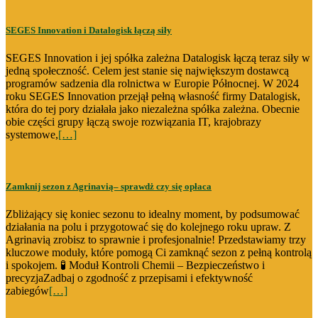
SEGES Innovation i Datalogisk łączą siły
SEGES Innovation i jej spółka zależna Datalogisk łączą teraz siły w
jedną społeczność. Celem jest stanie się największym dostawcą
programów sadzenia dla rolnictwa w Europie Północnej. W 2024
roku SEGES Innovation przejął pełną własność firmy Datalogisk,
która do tej pory działała jako niezależna spółka zależna. Obecnie
obie części grupy łączą swoje rozwiązania IT, krajobrazy
systemowe,
[…]
Zamknij sezon z Agrinavią– sprawdż czy się opłaca
Zbliżający się koniec sezonu to idealny moment, by podsumować
działania na polu i przygotować się do kolejnego roku upraw. Z
Agrinavią zrobisz to sprawnie i profesjonalnie! Przedstawiamy trzy
kluczowe moduły, które pomogą Ci zamknąć sezon z pełną kontrolą
i spokojem. 🧪 Moduł Kontroli Chemii – Bezpieczeństwo i
precyzjaZadbaj o zgodność z przepisami i efektywność
zabiegów
[…]