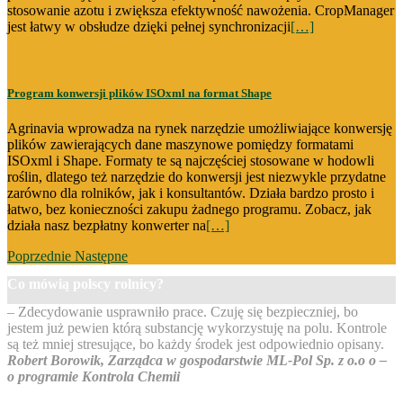
stosowanie azotu i zwiększa efektywność nawożenia. CropManager
jest łatwy w obsłudze dzięki pełnej synchronizacji
[…]
Program konwersji plików ISOxml na format Shape
Agrinavia wprowadza na rynek narzędzie umożliwiające konwersję
plików zawierających dane maszynowe pomiędzy formatami
ISOxml i Shape. Formaty te są najczęściej stosowane w hodowli
roślin, dlatego też narzędzie do konwersji jest niezwykle przydatne
zarówno dla rolników, jak i konsultantów. Działa bardzo prosto i
łatwo, bez konieczności zakupu żadnego programu. Zobacz, jak
działa nasz bezpłatny konwerter na
[…]
Poprzednie
Następne
Co mówią polscy rolnicy?
– Zdecydowanie usprawniło prace. Czuję się bezpieczniej, bo
jestem już pewien którą substancję wykorzystuję na polu. Kontrole
są też mniej stresujące, bo każdy środek jest odpowiednio opisany.
Robert Borowik, Zarządca w gospodarstwie ML-Pol Sp. z o.o o –
o programie Kontrola Chemii