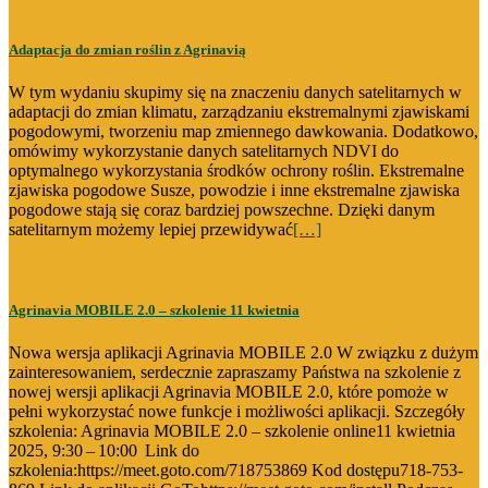
Adaptacja do zmian roślin z Agrinavią
W tym wydaniu skupimy się na znaczeniu danych satelitarnych w
adaptacji do zmian klimatu, zarządzaniu ekstremalnymi zjawiskami
pogodowymi, tworzeniu map zmiennego dawkowania. Dodatkowo,
omówimy wykorzystanie danych satelitarnych NDVI do
optymalnego wykorzystania środków ochrony roślin. Ekstremalne
zjawiska pogodowe Susze, powodzie i inne ekstremalne zjawiska
pogodowe stają się coraz bardziej powszechne. Dzięki danym
satelitarnym możemy lepiej przewidywać
[…]
Agrinavia MOBILE 2.0 – szkolenie 11 kwietnia
Nowa wersja aplikacji Agrinavia MOBILE 2.0 W związku z dużym
zainteresowaniem, serdecznie zapraszamy Państwa na szkolenie z
nowej wersji aplikacji Agrinavia MOBILE 2.0, które pomoże w
pełni wykorzystać nowe funkcje i możliwości aplikacji. Szczegóły
szkolenia: Agrinavia MOBILE 2.0 – szkolenie online11 kwietnia
2025, 9:30 – 10:00 Link do
szkolenia:https://meet.goto.com/718753869 Kod dostępu718-753-