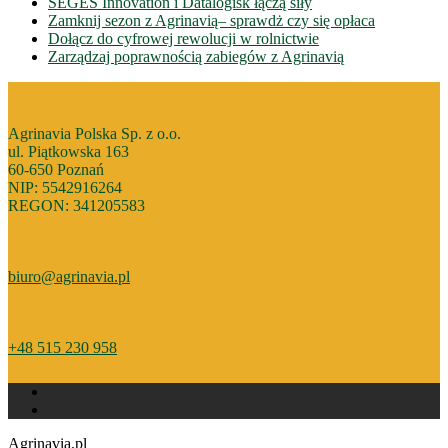
SEGES Innovation i Datalogisk łączą siły
Zamknij sezon z Agrinavią– sprawdż czy się opłaca
Dołącz do cyfrowej rewolucji w rolnictwie
Zarządzaj poprawnością zabiegów z Agrinavią
Agrinavia Polska Sp. z o.o.
ul. Piątkowska 163
60-650 Poznań
NIP: 5542916264
REGON: 341205583
biuro@agrinavia.pl
+48 515 230 958
Agrinavia.pl