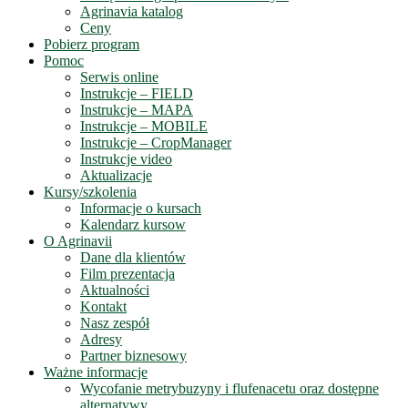
Agrinavia katalog
Ceny
Pobierz program
Pomoc
Serwis online
Instrukcje – FIELD
Instrukcje – MAPA
Instrukcje – MOBILE
Instrukcje – CropManager
Instrukcje video
Aktualizacje
Kursy/szkolenia
Informacje o kursach
Kalendarz kursow
O Agrinavii
Dane dla klientów
Film prezentacja
Aktualności
Kontakt
Nasz zespół
Adresy
Partner biznesowy
Ważne informacje
Wycofanie metrybuzyny i flufenacetu oraz dostępne
alternatywy