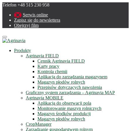
Telefon +48 515 230 958
Serwis online
Zapisz się do newslettera
Obejrzyj film
Menu
Produkty
Agrinavia FIELD
Cennik Agrinavia FIELD
Karty pracy
Kontrola chemii
Aplikacja do zarządzania magazynem
Magazyn płodów rolnych
Przepisów dotyczących nawożenia
Graficzny system zarządzania – Agrinavia MAP
Agrinavia MOBILE
Aplikacja do obserwacji pola
Monitorowanie maszyn rolniczych
Magazyn środków produkcji
Magazyn płodów rolnych
CropManager
Zarządzanie gospodarstwem rolnym