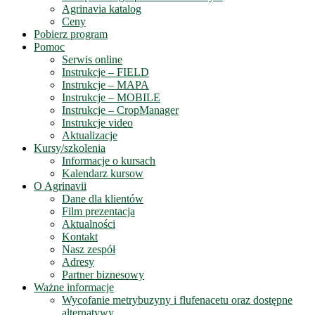
Agrinavia katalog
Ceny
Pobierz program
Pomoc
Serwis online
Instrukcje – FIELD
Instrukcje – MAPA
Instrukcje – MOBILE
Instrukcje – CropManager
Instrukcje video
Aktualizacje
Kursy/szkolenia
Informacje o kursach
Kalendarz kursow
O Agrinavii
Dane dla klientów
Film prezentacja
Aktualności
Kontakt
Nasz zespół
Adresy
Partner biznesowy
Ważne informacje
Wycofanie metrybuzyny i flufenacetu oraz dostępne
alternatywy