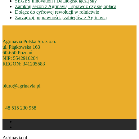
SEGES Innovation i Datalogisk łączą siły
Zamknij sezon z Agrinavią– sprawdż czy się opłaca
Dołącz do cyfrowej rewolucji w rolnictwie
Zarządzaj poprawnością zabiegów z Agrinavią
Agrinavia Polska Sp. z o.o.
ul. Piątkowska 163
60-650 Poznań
NIP: 5542916264
REGON: 341205583
biuro@agrinavia.pl
+48 515 230 958
Agrinavia.pl