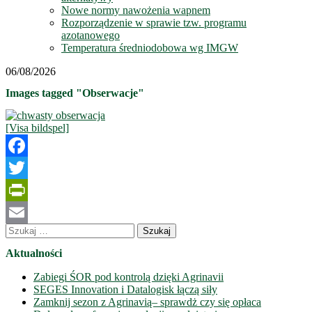
Nowe normy nawożenia wapnem
Rozporządzenie w sprawie tzw. programu
azotanowego
Temperatura średniodobowa wg IMGW
06/08/2026
Images tagged "Obserwacje"
[Visa bildspel]
Facebook
Twitter
PrintFriendly
Szukaj:
Email
Aktualności
Zabiegi ŚOR pod kontrolą dzięki Agrinavii
SEGES Innovation i Datalogisk łączą siły
Zamknij sezon z Agrinavią– sprawdż czy się opłaca