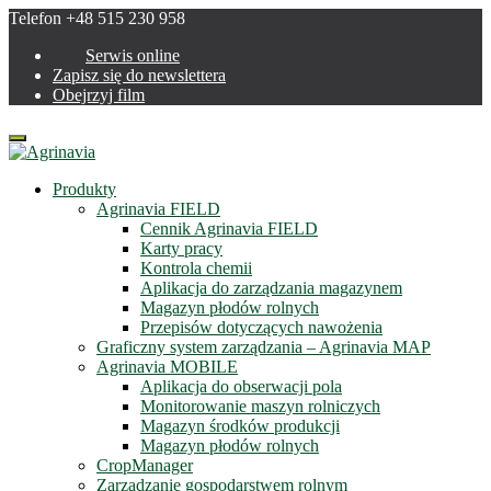
Telefon +48 515 230 958
Serwis online
Zapisz się do newslettera
Obejrzyj film
Menu
Produkty
Agrinavia FIELD
Cennik Agrinavia FIELD
Karty pracy
Kontrola chemii
Aplikacja do zarządzania magazynem
Magazyn płodów rolnych
Przepisów dotyczących nawożenia
Graficzny system zarządzania – Agrinavia MAP
Agrinavia MOBILE
Aplikacja do obserwacji pola
Monitorowanie maszyn rolniczych
Magazyn środków produkcji
Magazyn płodów rolnych
CropManager
Zarządzanie gospodarstwem rolnym