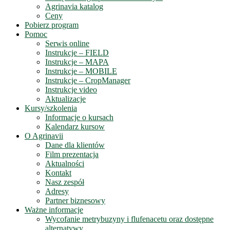
Agrinavia katalog
Ceny
Pobierz program
Pomoc
Serwis online
Instrukcje – FIELD
Instrukcje – MAPA
Instrukcje – MOBILE
Instrukcje – CropManager
Instrukcje video
Aktualizacje
Kursy/szkolenia
Informacje o kursach
Kalendarz kursow
O Agrinavii
Dane dla klientów
Film prezentacja
Aktualności
Kontakt
Nasz zespół
Adresy
Partner biznesowy
Ważne informacje
Wycofanie metrybuzyny i flufenacetu oraz dostępne
alternatywy