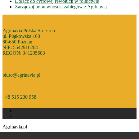
Dołącz do cyfrowej rewolucji w rolnictwie
Zarządzaj poprawnością zabiegów z Agrinavią
Agrinavia Polska Sp. z o.o.
ul. Piątkowska 163
60-650 Poznań
NIP: 5542916264
REGON: 341205583
biuro@agrinavia.pl
+48 515 230 958
Agrinavia.pl