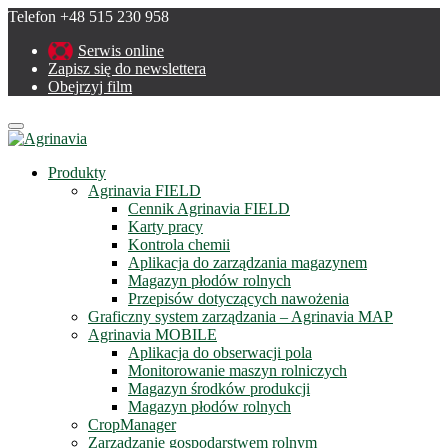
Telefon +48 515 230 958
Serwis online
Zapisz się do newslettera
Obejrzyj film
Menu
Produkty
Agrinavia FIELD
Cennik Agrinavia FIELD
Karty pracy
Kontrola chemii
Aplikacja do zarządzania magazynem
Magazyn płodów rolnych
Przepisów dotyczących nawożenia
Graficzny system zarządzania – Agrinavia MAP
Agrinavia MOBILE
Aplikacja do obserwacji pola
Monitorowanie maszyn rolniczych
Magazyn środków produkcji
Magazyn płodów rolnych
CropManager
Zarządzanie gospodarstwem rolnym