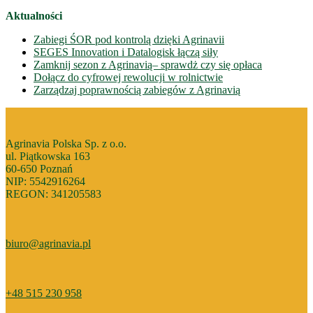
Aktualności
Zabiegi ŚOR pod kontrolą dzięki Agrinavii
SEGES Innovation i Datalogisk łączą siły
Zamknij sezon z Agrinavią– sprawdż czy się opłaca
Dołącz do cyfrowej rewolucji w rolnictwie
Zarządzaj poprawnością zabiegów z Agrinavią
Agrinavia Polska Sp. z o.o.
ul. Piątkowska 163
60-650 Poznań
NIP: 5542916264
REGON: 341205583
biuro@agrinavia.pl
+48 515 230 958