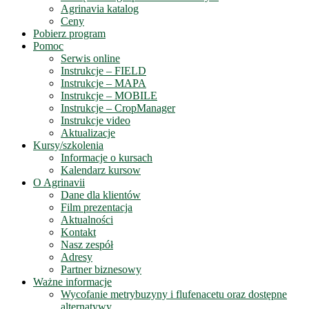
Agrinavia katalog
Ceny
Pobierz program
Pomoc
Serwis online
Instrukcje – FIELD
Instrukcje – MAPA
Instrukcje – MOBILE
Instrukcje – CropManager
Instrukcje video
Aktualizacje
Kursy/szkolenia
Informacje o kursach
Kalendarz kursow
O Agrinavii
Dane dla klientów
Film prezentacja
Aktualności
Kontakt
Nasz zespół
Adresy
Partner biznesowy
Ważne informacje
Wycofanie metrybuzyny i flufenacetu oraz dostępne
alternatywy