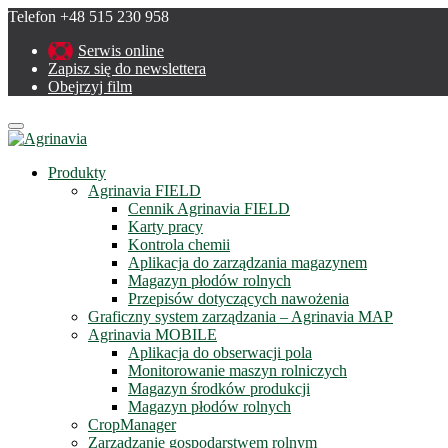
Telefon +48 515 230 958
Serwis online
Zapisz się do newslettera
Obejrzyj film
Menu
Produkty
Agrinavia FIELD
Cennik Agrinavia FIELD
Karty pracy
Kontrola chemii
Aplikacja do zarządzania magazynem
Magazyn płodów rolnych
Przepisów dotyczących nawożenia
Graficzny system zarządzania – Agrinavia MAP
Agrinavia MOBILE
Aplikacja do obserwacji pola
Monitorowanie maszyn rolniczych
Magazyn środków produkcji
Magazyn płodów rolnych
CropManager
Zarządzanie gospodarstwem rolnym