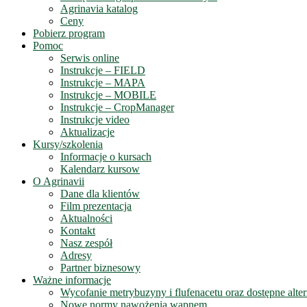
Agrinavia katalog
Ceny
Pobierz program
Pomoc
Serwis online
Instrukcje – FIELD
Instrukcje – MAPA
Instrukcje – MOBILE
Instrukcje – CropManager
Instrukcje video
Aktualizacje
Kursy/szkolenia
Informacje o kursach
Kalendarz kursow
O Agrinavii
Dane dla klientów
Film prezentacja
Aktualności
Kontakt
Nasz zespół
Adresy
Partner biznesowy
Ważne informacje
Wycofanie metrybuzyny i flufenacetu oraz dostępne alte
Nowe normy nawożenia wapnem