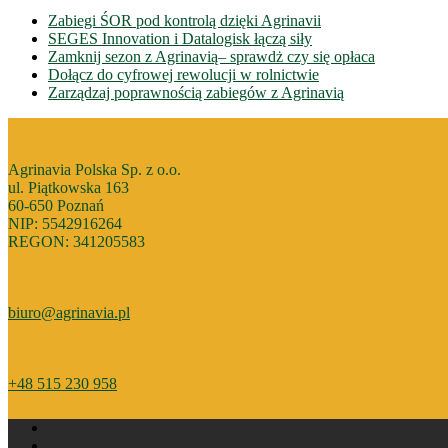
Zabiegi ŚOR pod kontrolą dzięki Agrinavii
SEGES Innovation i Datalogisk łączą siły
Zamknij sezon z Agrinavią– sprawdż czy się opłaca
Dołącz do cyfrowej rewolucji w rolnictwie
Zarządzaj poprawnością zabiegów z Agrinavią
Agrinavia Polska Sp. z o.o.
ul. Piątkowska 163
60-650 Poznań
NIP: 5542916264
REGON: 341205583
biuro@agrinavia.pl
+48 515 230 958