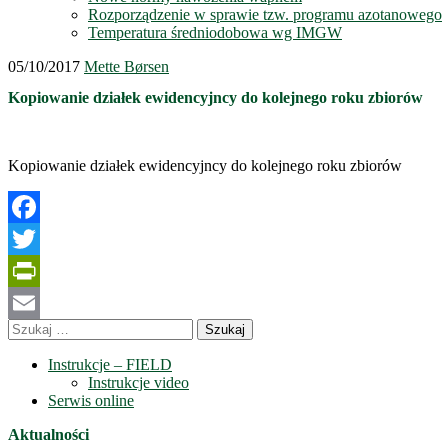
Rozporządzenie w sprawie tzw. programu azotanowego
Temperatura średniodobowa wg IMGW
05/10/2017
Mette Børsen
Kopiowanie działek ewidencyjncy do kolejnego roku zbiorów
Kopiowanie działek ewidencyjncy do kolejnego roku zbiorów
Facebook
Twitter
PrintFriendly
Szukaj:
Email
Instrukcje – FIELD
Instrukcje video
Serwis online
Aktualności