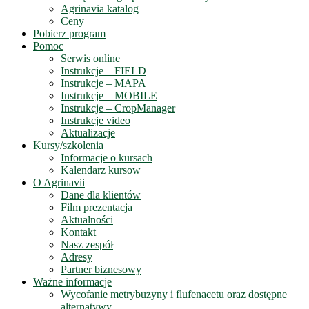
Agrinavia katalog
Ceny
Pobierz program
Pomoc
Serwis online
Instrukcje – FIELD
Instrukcje – MAPA
Instrukcje – MOBILE
Instrukcje – CropManager
Instrukcje video
Aktualizacje
Kursy/szkolenia
Informacje o kursach
Kalendarz kursow
O Agrinavii
Dane dla klientów
Film prezentacja
Aktualności
Kontakt
Nasz zespół
Adresy
Partner biznesowy
Ważne informacje
Wycofanie metrybuzyny i flufenacetu oraz dostępne
alternatywy