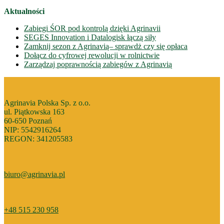
Aktualności
Zabiegi ŚOR pod kontrolą dzięki Agrinavii
SEGES Innovation i Datalogisk łączą siły
Zamknij sezon z Agrinavią– sprawdż czy się opłaca
Dołącz do cyfrowej rewolucji w rolnictwie
Zarządzaj poprawnością zabiegów z Agrinavią
Agrinavia Polska Sp. z o.o.
ul. Piątkowska 163
60-650 Poznań
NIP: 5542916264
REGON: 341205583
biuro@agrinavia.pl
+48 515 230 958