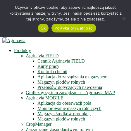
Telefon +48 515 230 958
Używamy plików cookie, aby zapewnić najlepszą jakość
korzystania z naszej witryny. Jeśli nadal będziesz korzystać z
Serwis online
tej strony, założymy, że się z nią zgadzasz.
Zapisz się do newslettera
Obejrzyj film
Ok
Polityka prywatności
Menu
Produkty
Agrinavia FIELD
Cennik Agrinavia FIELD
Karty pracy
Kontrola chemii
Aplikacja do zarządzania magazynem
Magazyn płodów rolnych
Przepisów dotyczących nawożenia
Graficzny system zarządzania – Agrinavia MAP
Agrinavia MOBILE
Aplikacja do obserwacji pola
Monitorowanie maszyn rolniczych
Magazyn środków produkcji
Magazyn płodów rolnych
CropManager
Zarządzanie gospodarstwem rolnym