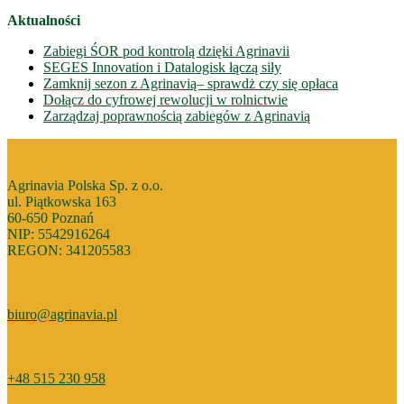
Aktualności
Zabiegi ŚOR pod kontrolą dzięki Agrinavii
SEGES Innovation i Datalogisk łączą siły
Zamknij sezon z Agrinavią– sprawdż czy się opłaca
Dołącz do cyfrowej rewolucji w rolnictwie
Zarządzaj poprawnością zabiegów z Agrinavią
Agrinavia Polska Sp. z o.o.
ul. Piątkowska 163
60-650 Poznań
NIP: 5542916264
REGON: 341205583
biuro@agrinavia.pl
+48 515 230 958