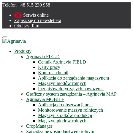
Telefon +48 515 230 958
Serwis online
Zapisz się do newslettera
Obejrzyj film
Menu
Produkty
Agrinavia FIELD
Cennik Agrinavia FIELD
Karty pracy
Kontrola chemii
Aplikacja do zarządzania magazynem
Magazyn płodów rolnych
Przepisów dotyczących nawożenia
Graficzny system zarządzania – Agrinavia MAP
Agrinavia MOBILE
Aplikacja do obserwacji pola
Monitorowanie maszyn rolniczych
Magazyn środków produkcji
Magazyn płodów rolnych
CropManager
Zarządzanie gospodarstwem rolnym