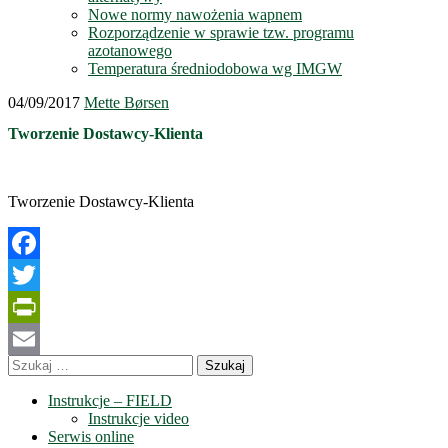
Nowe normy nawożenia wapnem
Rozporządzenie w sprawie tzw. programu
azotanowego
Temperatura średniodobowa wg IMGW
04/09/2017
Mette Børsen
Tworzenie Dostawcy-Klienta
Tworzenie Dostawcy-Klienta
Facebook
Twitter
PrintFriendly
Szukaj:
Email
Instrukcje – FIELD
Instrukcje video
Serwis online