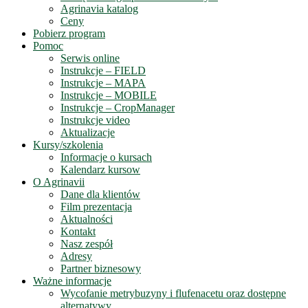
Agrinavia katalog
Ceny
Pobierz program
Pomoc
Serwis online
Instrukcje – FIELD
Instrukcje – MAPA
Instrukcje – MOBILE
Instrukcje – CropManager
Instrukcje video
Aktualizacje
Kursy/szkolenia
Informacje o kursach
Kalendarz kursow
O Agrinavii
Dane dla klientów
Film prezentacja
Aktualności
Kontakt
Nasz zespół
Adresy
Partner biznesowy
Ważne informacje
Wycofanie metrybuzyny i flufenacetu oraz dostępne
alternatywy