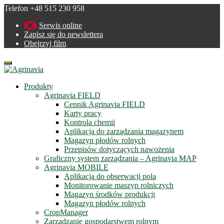
Telefon +48 515 230 958
Serwis online
Zapisz się do newslettera
Obejrzyj film
Menu
Produkty
Agrinavia FIELD
Cennik Agrinavia FIELD
Karty pracy
Kontrola chemii
Aplikacja do zarządzania magazynem
Magazyn płodów rolnych
Przepisów dotyczących nawożenia
Graficzny system zarządzania – Agrinavia MAP
Agrinavia MOBILE
Aplikacja do obserwacji pola
Monitorowanie maszyn rolniczych
Magazyn środków produkcji
Magazyn płodów rolnych
CropManager
Zarządzanie gospodarstwem rolnym