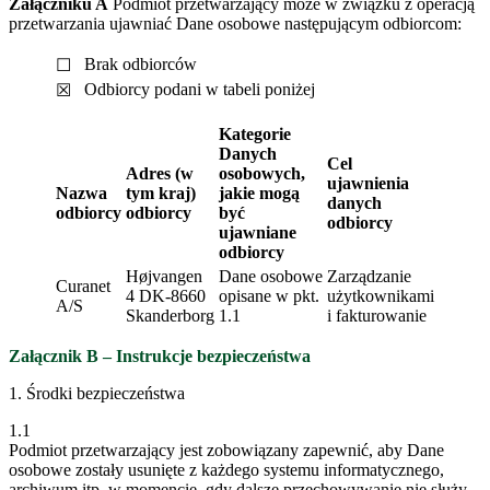
Załączniku A
Podmiot przetwarzający może w związku z operacją
przetwarzania ujawniać Dane osobowe następującym odbiorcom:
Brak odbiorców
☐
Odbiorcy podani w tabeli poniżej
☒
Kategorie
Danych
Cel
Adres (w
osobowych,
ujawnienia
Nazwa
tym kraj)
jakie mogą
danych
odbiorcy
odbiorcy
być
odbiorcy
ujawniane
odbiorcy
Højvangen
Dane osobowe
Zarządzanie
Curanet
4 DK-8660
opisane w pkt.
użytkownikami
A/S
Skanderborg
1.1
i fakturowanie
Załącznik B – Instrukcje bezpieczeństwa
1. Środki bezpieczeństwa
1.1
Podmiot przetwarzający jest zobowiązany zapewnić, aby Dane
osobowe zostały usunięte z każdego systemu informatycznego,
archiwum itp. w momencie, gdy dalsze przechowywanie nie służy