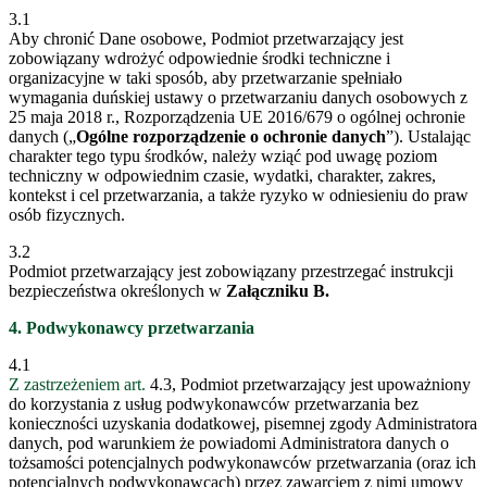
3.1
Aby chronić Dane osobowe, Podmiot przetwarzający jest
zobowiązany wdrożyć odpowiednie środki techniczne i
organizacyjne w taki sposób, aby przetwarzanie spełniało
wymagania duńskiej ustawy o przetwarzaniu danych osobowych z
25 maja 2018 r., Rozporządzenia UE 2016/679 o ogólnej ochronie
danych („
Ogólne rozporządzenie o ochronie danych
”). Ustalając
charakter tego typu środków, należy wziąć pod uwagę poziom
techniczny w odpowiednim czasie, wydatki, charakter, zakres,
kontekst i cel przetwarzania, a także ryzyko w odniesieniu do praw
osób fizycznych.
3.2
Podmiot przetwarzający jest zobowiązany przestrzegać instrukcji
bezpieczeństwa określonych w
Załączniku B.
4. Podwykonawcy przetwarzania
4.1
Z zastrzeżeniem art.
4.3, Podmiot przetwarzający jest upoważniony
do korzystania z usług podwykonawców przetwarzania bez
konieczności uzyskania dodatkowej, pisemnej zgody Administratora
danych, pod warunkiem że powiadomi Administratora danych o
tożsamości potencjalnych podwykonawców przetwarzania (oraz ich
potencjalnych podwykonawcach) przez zawarciem z nimi umowy