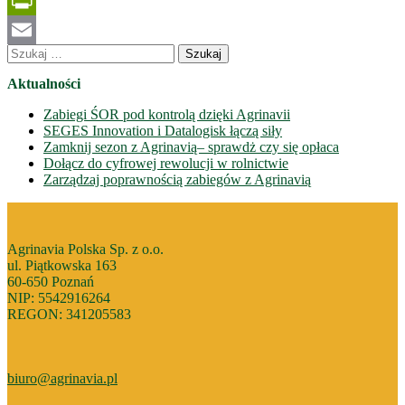
Twitter
PrintFriendly
Szukaj:
Email
Aktualności
Zabiegi ŚOR pod kontrolą dzięki Agrinavii
SEGES Innovation i Datalogisk łączą siły
Zamknij sezon z Agrinavią– sprawdż czy się opłaca
Dołącz do cyfrowej rewolucji w rolnictwie
Zarządzaj poprawnością zabiegów z Agrinavią
Agrinavia Polska Sp. z o.o.
ul. Piątkowska 163
60-650 Poznań
NIP: 5542916264
REGON: 341205583
biuro@agrinavia.pl