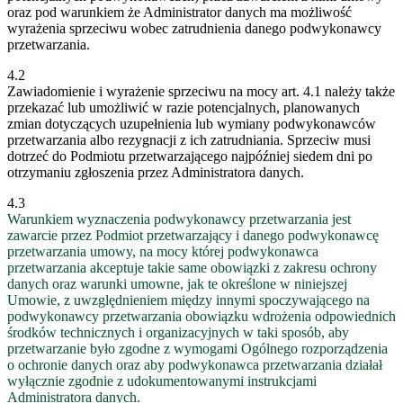
oraz pod warunkiem że Administrator danych ma możliwość
wyrażenia sprzeciwu wobec zatrudnienia danego podwykonawcy
przetwarzania.
4.2
Zawiadomienie i wyrażenie sprzeciwu na mocy art. 4.1 należy także
przekazać lub umożliwić w razie potencjalnych, planowanych
zmian dotyczących uzupełnienia lub wymiany podwykonawców
przetwarzania albo rezygnacji z ich zatrudniania. Sprzeciw musi
dotrzeć do Podmiotu przetwarzającego najpóźniej siedem dni po
otrzymaniu zgłoszenia przez Administratora danych.
4.3
Warunkiem wyznaczenia podwykonawcy przetwarzania jest
zawarcie przez Podmiot przetwarzający i danego podwykonawcę
przetwarzania umowy, na mocy której podwykonawca
przetwarzania akceptuje takie same obowiązki z zakresu ochrony
danych oraz warunki umowne, jak te określone w niniejszej
Umowie, z uwzględnieniem między innymi spoczywającego na
podwykonawcy przetwarzania obowiązku wdrożenia odpowiednich
środków technicznych i organizacyjnych w taki sposób, aby
przetwarzanie było zgodne z wymogami Ogólnego rozporządzenia
o ochronie danych oraz aby podwykonawca przetwarzania działał
wyłącznie zgodnie z udokumentowanymi instrukcjami
Administratora danych.