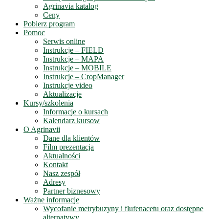
Agrinavia katalog
Ceny
Pobierz program
Pomoc
Serwis online
Instrukcje – FIELD
Instrukcje – MAPA
Instrukcje – MOBILE
Instrukcje – CropManager
Instrukcje video
Aktualizacje
Kursy/szkolenia
Informacje o kursach
Kalendarz kursow
O Agrinavii
Dane dla klientów
Film prezentacja
Aktualności
Kontakt
Nasz zespół
Adresy
Partner biznesowy
Ważne informacje
Wycofanie metrybuzyny i flufenacetu oraz dostępne
alternatywy