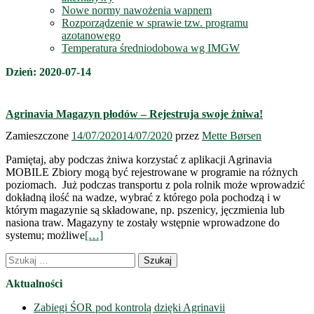
Nowe normy nawożenia wapnem
Rozporządzenie w sprawie tzw. programu
azotanowego
Temperatura średniodobowa wg IMGW
Dzień:
2020-07-14
Agrinavia Magazyn płodów – Rejestruja swoje żniwa!
Zamieszczone
14/07/2020
14/07/2020
przez
Mette Børsen
Pamiętaj, aby podczas żniwa korzystać z aplikacji Agrinavia
MOBILE Zbiory mogą być rejestrowane w programie na różnych
poziomach. Już podczas transportu z pola rolnik może wprowadzić
dokładną ilość na wadze, wybrać z którego pola pochodzą i w
którym magazynie są składowane, np. pszenicy, jęczmienia lub
nasiona traw. Magazyny te zostały wstępnie wprowadzone do
systemu; możliwe
[…]
Nawigacja
Szukaj:
wpisów
Aktualności
Zabiegi ŚOR pod kontrolą dzięki Agrinavii