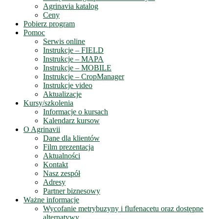
Agrinavia katalog
Ceny
Pobierz program
Pomoc
Serwis online
Instrukcje – FIELD
Instrukcje – MAPA
Instrukcje – MOBILE
Instrukcje – CropManager
Instrukcje video
Aktualizacje
Kursy/szkolenia
Informacje o kursach
Kalendarz kursow
O Agrinavii
Dane dla klientów
Film prezentacja
Aktualności
Kontakt
Nasz zespół
Adresy
Partner biznesowy
Ważne informacje
Wycofanie metrybuzyny i flufenacetu oraz dostępne
alternatywy