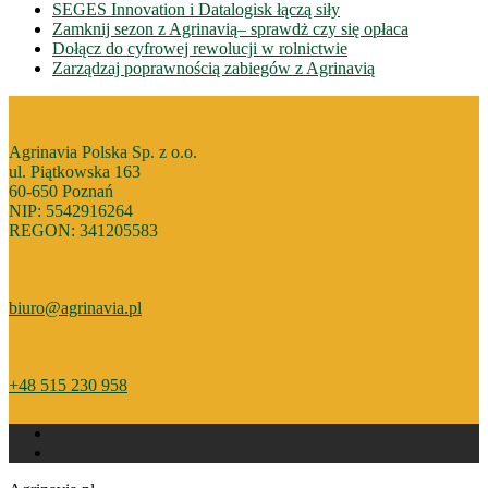
SEGES Innovation i Datalogisk łączą siły
Zamknij sezon z Agrinavią– sprawdż czy się opłaca
Dołącz do cyfrowej rewolucji w rolnictwie
Zarządzaj poprawnością zabiegów z Agrinavią
Agrinavia Polska Sp. z o.o.
ul. Piątkowska 163
60-650 Poznań
NIP: 5542916264
REGON: 341205583
biuro@agrinavia.pl
+48 515 230 958