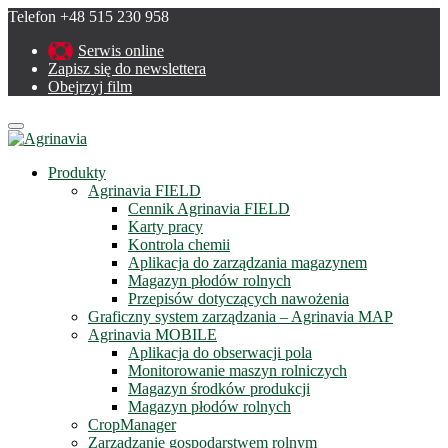
Telefon +48 515 230 958
Serwis online
Zapisz się do newslettera
Obejrzyj film
Menu
Produkty
Agrinavia FIELD
Cennik Agrinavia FIELD
Karty pracy
Kontrola chemii
Aplikacja do zarządzania magazynem
Magazyn płodów rolnych
Przepisów dotyczących nawożenia
Graficzny system zarządzania – Agrinavia MAP
Agrinavia MOBILE
Aplikacja do obserwacji pola
Monitorowanie maszyn rolniczych
Magazyn środków produkcji
Magazyn płodów rolnych
CropManager
Zarządzanie gospodarstwem rolnym