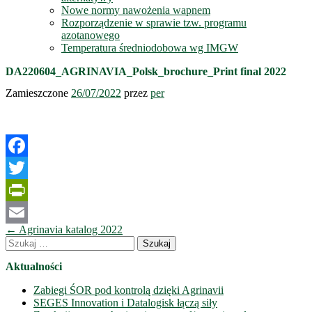
Nowe normy nawożenia wapnem
Rozporządzenie w sprawie tzw. programu
azotanowego
Temperatura średniodobowa wg IMGW
DA220604_AGRINAVIA_Polsk_brochure_Print final 2022
Zamieszczone
26/07/2022
przez
per
Facebook
Twitter
PrintFriendly
Nawigacja
←
Agrinavia katalog 2022
Email
wpisów
Szukaj:
Aktualności
Zabiegi ŚOR pod kontrolą dzięki Agrinavii
SEGES Innovation i Datalogisk łączą siły