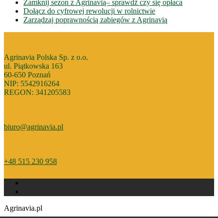
Zamknij sezon z Agrinavią– sprawdż czy się opłaca
Dołącz do cyfrowej rewolucji w rolnictwie
Zarządzaj poprawnością zabiegów z Agrinavią
Agrinavia Polska Sp. z o.o.
ul. Piątkowska 163
60-650 Poznań
NIP: 5542916264
REGON: 341205583
biuro@agrinavia.pl
+48 515 230 958
Agrinavia.pl