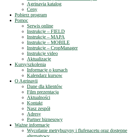
Agrinavia katalog
Ceny
Pobierz program
Pomoc
Serwis online
Instrukcje – FIELD
Instrukcje – MAPA
Instrukcje – MOBILE
Instrukcje – CropManager
Instrukcje video
Aktualizacje
Kursy/szkolenia
Informacje o kursach
Kalendarz kursow
O Agrinavii
Dane dla klientów
Film prezentacja
Aktualności
Kontakt
Nasz zespół
Adresy
Partner biznesowy
Ważne informacje
Wycofanie metrybuzyny i flufenacetu oraz dostępne
alternatywy