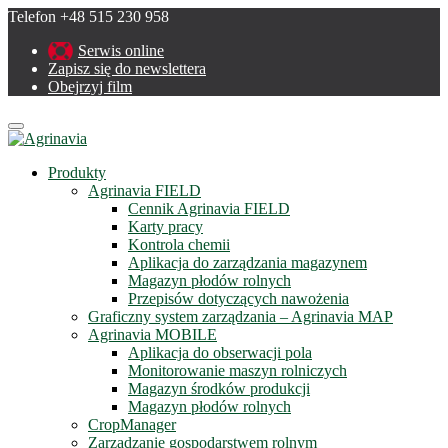
Telefon +48 515 230 958
Serwis online
Zapisz się do newslettera
Obejrzyj film
Menu
Produkty
Agrinavia FIELD
Cennik Agrinavia FIELD
Karty pracy
Kontrola chemii
Aplikacja do zarządzania magazynem
Magazyn płodów rolnych
Przepisów dotyczących nawożenia
Graficzny system zarządzania – Agrinavia MAP
Agrinavia MOBILE
Aplikacja do obserwacji pola
Monitorowanie maszyn rolniczych
Magazyn środków produkcji
Magazyn płodów rolnych
CropManager
Zarządzanie gospodarstwem rolnym