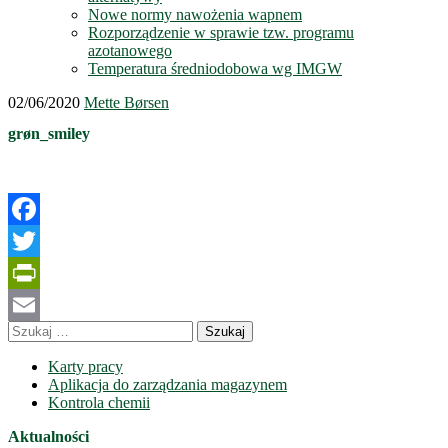
Nowe normy nawożenia wapnem
Rozporządzenie w sprawie tzw. programu
azotanowego
Temperatura średniodobowa wg IMGW
02/06/2020
Mette Børsen
grøn_smiley
Facebook
Twitter
PrintFriendly
Szukaj:
Email
Karty pracy
Aplikacja do zarządzania magazynem
Kontrola chemii
Aktualności