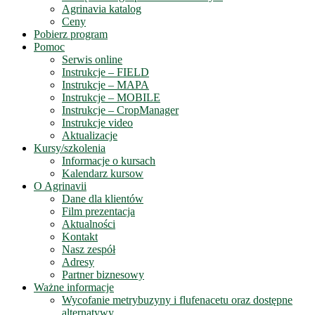
Agrinavia katalog
Ceny
Pobierz program
Pomoc
Serwis online
Instrukcje – FIELD
Instrukcje – MAPA
Instrukcje – MOBILE
Instrukcje – CropManager
Instrukcje video
Aktualizacje
Kursy/szkolenia
Informacje o kursach
Kalendarz kursow
O Agrinavii
Dane dla klientów
Film prezentacja
Aktualności
Kontakt
Nasz zespół
Adresy
Partner biznesowy
Ważne informacje
Wycofanie metrybuzyny i flufenacetu oraz dostępne
alternatywy