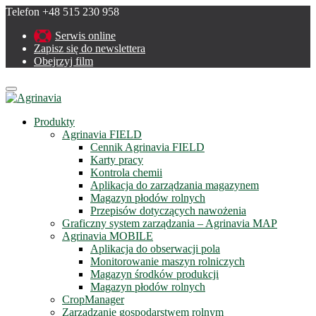
Telefon +48 515 230 958
Serwis online
Zapisz się do newslettera
Obejrzyj film
Menu
Produkty
Agrinavia FIELD
Cennik Agrinavia FIELD
Karty pracy
Kontrola chemii
Aplikacja do zarządzania magazynem
Magazyn płodów rolnych
Przepisów dotyczących nawożenia
Graficzny system zarządzania – Agrinavia MAP
Agrinavia MOBILE
Aplikacja do obserwacji pola
Monitorowanie maszyn rolniczych
Magazyn środków produkcji
Magazyn płodów rolnych
CropManager
Zarządzanie gospodarstwem rolnym