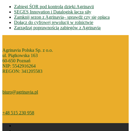
Zabiegi ŚOR pod kontrolą dzięki Agrinavii
SEGES Innovation i Datalogisk łączą siły
Zamknij sezon z Agrinavią– sprawdż czy się opłaca
Dołącz do cyfrowej rewolucji w rolnictwie
Zarządzaj poprawnością zabiegów z Agrinavią
Agrinavia Polska Sp. z o.o.
ul. Piątkowska 163
60-650 Poznań
NIP: 5542916264
REGON: 341205583
biuro@agrinavia.pl
+48 515 230 958