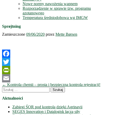
Nowe normy nawożenia wapnem
Rozporządzenie w sprawie tzw. programu
azotanowego
Temperatura średniodobowa wg IMGW
Sprøjtning
Zamieszczone
09/06/2020
przez
Mette Børsen
Facebook
Twitter
PrintFriendly
Nawigacja
←
Kontrola chemii – prosta i bezpieczna kontrola rejestracji!
Email
wpisów
Szukaj:
Aktualności
Zabiegi ŚOR pod kontrolą dzięki Agrinavii
SEGES Innovation i Datalogisk łączą siły