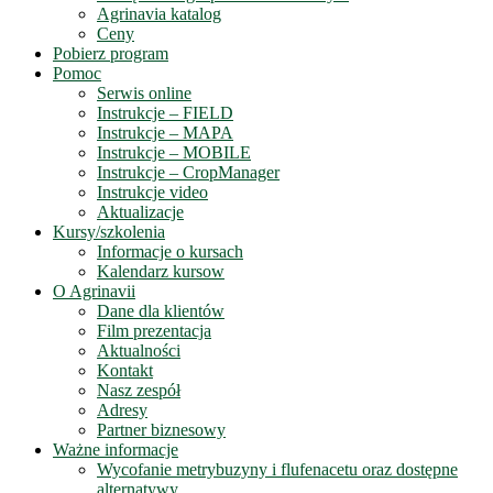
Agrinavia katalog
Ceny
Pobierz program
Pomoc
Serwis online
Instrukcje – FIELD
Instrukcje – MAPA
Instrukcje – MOBILE
Instrukcje – CropManager
Instrukcje video
Aktualizacje
Kursy/szkolenia
Informacje o kursach
Kalendarz kursow
O Agrinavii
Dane dla klientów
Film prezentacja
Aktualności
Kontakt
Nasz zespół
Adresy
Partner biznesowy
Ważne informacje
Wycofanie metrybuzyny i flufenacetu oraz dostępne
alternatywy