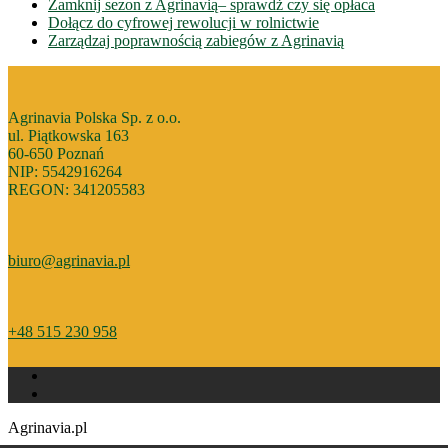
Zamknij sezon z Agrinavią– sprawdż czy się opłaca
Dołącz do cyfrowej rewolucji w rolnictwie
Zarządzaj poprawnością zabiegów z Agrinavią
Agrinavia Polska Sp. z o.o.
ul. Piątkowska 163
60-650 Poznań
NIP: 5542916264
REGON: 341205583
biuro@agrinavia.pl
+48 515 230 958
Agrinavia.pl