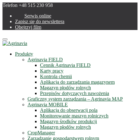
Telefon +48 515 230 958
Serwis online
Zapisz się do newslettera
Obejrzyj film
Menu
Produkty
Agrinavia FIELD
Cennik Agrinavia FIELD
Karty pracy
Kontrola chemii
Aplikacja do zarządzania magazynem
Magazyn płodów rolnych
Przepisów dotyczących nawożenia
Graficzny system zarządzania – Agrinavia MAP
Agrinavia MOBILE
Aplikacja do obserwacji pola
Monitorowanie maszyn rolniczych
Magazyn środków produkcji
Magazyn płodów rolnych
CropManager
Zarządzanie gospodarstwem rolnym