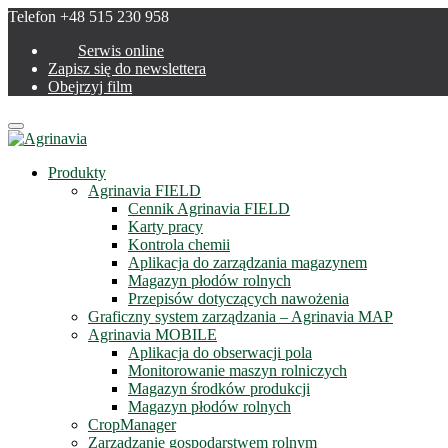
Telefon +48 515 230 958
Serwis online
Zapisz się do newslettera
Obejrzyj film
Menu
Produkty
Agrinavia FIELD
Cennik Agrinavia FIELD
Karty pracy
Kontrola chemii
Aplikacja do zarządzania magazynem
Magazyn płodów rolnych
Przepisów dotyczących nawożenia
Graficzny system zarządzania – Agrinavia MAP
Agrinavia MOBILE
Aplikacja do obserwacji pola
Monitorowanie maszyn rolniczych
Magazyn środków produkcji
Magazyn płodów rolnych
CropManager
Zarządzanie gospodarstwem rolnym