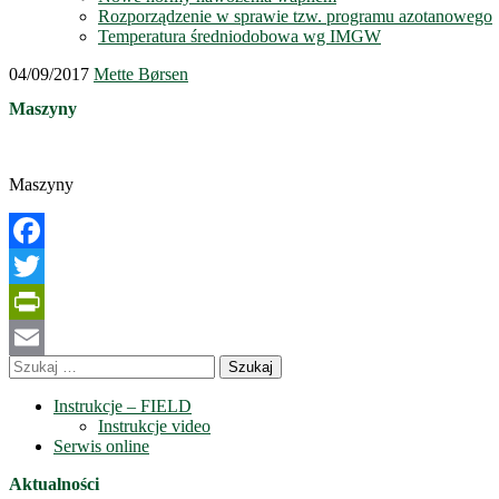
Rozporządzenie w sprawie tzw. programu azotanowego
Temperatura średniodobowa wg IMGW
04/09/2017
Mette Børsen
Maszyny
Maszyny
Facebook
Twitter
PrintFriendly
Szukaj:
Email
Instrukcje – FIELD
Instrukcje video
Serwis online
Aktualności