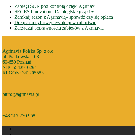
Zabiegi ŚOR pod kontrolą dzięki Agrinavii
SEGES Innovation i Datalogisk łączą siły
Zamknij sezon z Agrinavią– sprawdż czy się opłaca
Dołącz do cyfrowej rewolucji w rolnictwie
Zarządzaj poprawnością zabiegów z Agrinavią
Agrinavia Polska Sp. z o.o.
ul. Piątkowska 163
60-650 Poznań
NIP: 5542916264
REGON: 341205583
biuro@agrinavia.pl
+48 515 230 958