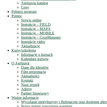
Agrinavia katalog
Ceny
Pobierz program
Pomoc
Serwis online
Instrukcje – FIELD
Instrukcje – MAPA
Instrukcje – MOBILE
Instrukcje – CropManager
Instrukcje video
Aktualizacje
Kursy/szkolenia
Informacje o kursach
Kalendarz kursow
O Agrinavii
Dane dla klientów
Film prezentacja
Aktualności
Kontakt
Nasz zespół
Adresy
Partner biznesowy
Ważne informacje
Wycofanie metrybuzyny i flufenacetu oraz dostępne alte
Nowe normy nawożenia wapnem