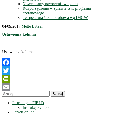
Nowe normy nawożenia wapnem
Rozporządzenie w sprawie tzw. programu
azotanowego
Temperatura średniodobowa wg IMGW
04/09/2017
Mette Børsen
Ustawienia-kolumn
Ustawienia kolumn
Facebook
Twitter
PrintFriendly
Szukaj:
Email
Instrukcje – FIELD
Instrukcje video
Serwis online