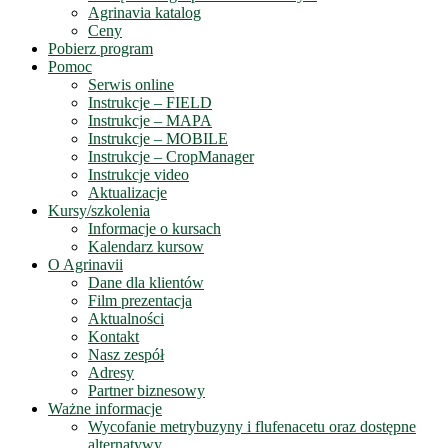
Agrinavia katalog
Ceny
Pobierz program
Pomoc
Serwis online
Instrukcje – FIELD
Instrukcje – MAPA
Instrukcje – MOBILE
Instrukcje – CropManager
Instrukcje video
Aktualizacje
Kursy/szkolenia
Informacje o kursach
Kalendarz kursow
O Agrinavii
Dane dla klientów
Film prezentacja
Aktualności
Kontakt
Nasz zespół
Adresy
Partner biznesowy
Ważne informacje
Wycofanie metrybuzyny i flufenacetu oraz dostępne
alternatywy