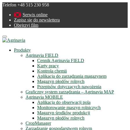
Telefon +48 515 230 958
Serwis online
Zapisz się do newslettera
Obejrzyj film
Menu
Produkty
Agrinavia FIELD
Cennik Agrinavia FIELD
Karty pracy
Kontrola chemii
Aplikacja do zarządzania magazynem
Magazyn płodów rolnych
Przepisów dotyczących nawożenia
Graficzny system zarządzania – Agrinavia MAP
Agrinavia MOBILE
Aplikacja do obserwacji pola
Monitorowanie maszyn rolniczych
Magazyn środków produkcji
Magazyn płodów rolnych
CropManager
Zarządzanie gospodarstwem rolnym