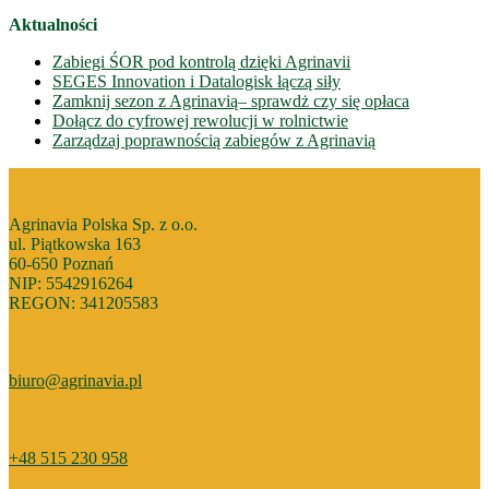
Aktualności
Zabiegi ŚOR pod kontrolą dzięki Agrinavii
SEGES Innovation i Datalogisk łączą siły
Zamknij sezon z Agrinavią– sprawdż czy się opłaca
Dołącz do cyfrowej rewolucji w rolnictwie
Zarządzaj poprawnością zabiegów z Agrinavią
Agrinavia Polska Sp. z o.o.
ul. Piątkowska 163
60-650 Poznań
NIP: 5542916264
REGON: 341205583
biuro@agrinavia.pl
+48 515 230 958