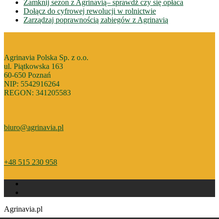
Zamknij sezon z Agrinavią– sprawdż czy się opłaca
Dołącz do cyfrowej rewolucji w rolnictwie
Zarządzaj poprawnością zabiegów z Agrinavią
Agrinavia Polska Sp. z o.o.
ul. Piątkowska 163
60-650 Poznań
NIP: 5542916264
REGON: 341205583
biuro@agrinavia.pl
+48 515 230 958
Agrinavia.pl