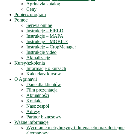
Agrinavia katalog
Ceny
Pobierz program
Pomoc
Serwis online
Instrukcje – FIELD
Instrukcje – MAPA
Instrukcje – MOBILE
Instrukcje – CropManager
Instrukcje video
Aktualizacje
Kursy/szkolenia
Informacje o kursach
Kalendarz kursow
O Agrinavii
Dane dla klientów
Film prezentacja
Aktualności
Kontakt
Nasz zespół
Adresy
Partner biznesowy
Ważne informacje
Wycofanie metrybuzyny i flufenacetu oraz dostępne
alternatywy