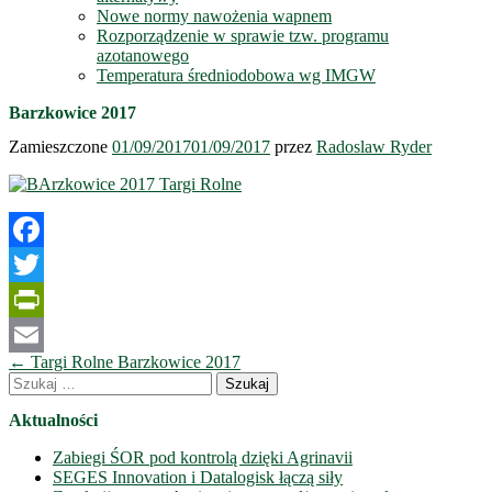
Nowe normy nawożenia wapnem
Rozporządzenie w sprawie tzw. programu
azotanowego
Temperatura średniodobowa wg IMGW
Barzkowice 2017
Zamieszczone
01/09/2017
01/09/2017
przez
Radoslaw Ryder
Facebook
Twitter
PrintFriendly
Nawigacja
←
Targi Rolne Barzkowice 2017
Email
wpisów
Szukaj:
Aktualności
Zabiegi ŚOR pod kontrolą dzięki Agrinavii
SEGES Innovation i Datalogisk łączą siły