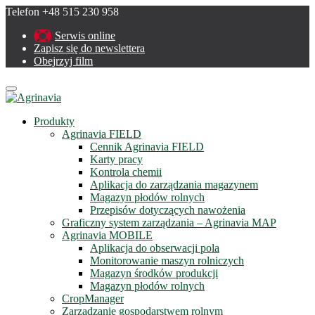
Telefon +48 515 230 958
Serwis online
Zapisz się do newslettera
Obejrzyj film
Menu
Produkty
Agrinavia FIELD
Cennik Agrinavia FIELD
Karty pracy
Kontrola chemii
Aplikacja do zarządzania magazynem
Magazyn płodów rolnych
Przepisów dotyczących nawożenia
Graficzny system zarządzania – Agrinavia MAP
Agrinavia MOBILE
Aplikacja do obserwacji pola
Monitorowanie maszyn rolniczych
Magazyn środków produkcji
Magazyn płodów rolnych
CropManager
Zarządzanie gospodarstwem rolnym