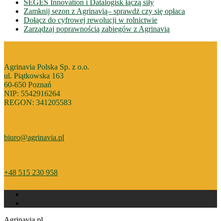
SEGES Innovation i Datalogisk łączą siły
Zamknij sezon z Agrinavią– sprawdż czy się opłaca
Dołącz do cyfrowej rewolucji w rolnictwie
Zarządzaj poprawnością zabiegów z Agrinavią
Agrinavia Polska Sp. z o.o.
ul. Piątkowska 163
60-650 Poznań
NIP: 5542916264
REGON: 341205583
biuro@agrinavia.pl
+48 515 230 958
Agrinavia.pl