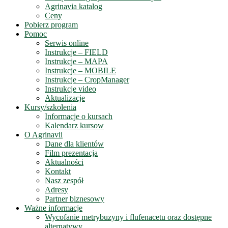
Agrinavia katalog
Ceny
Pobierz program
Pomoc
Serwis online
Instrukcje – FIELD
Instrukcje – MAPA
Instrukcje – MOBILE
Instrukcje – CropManager
Instrukcje video
Aktualizacje
Kursy/szkolenia
Informacje o kursach
Kalendarz kursow
O Agrinavii
Dane dla klientów
Film prezentacja
Aktualności
Kontakt
Nasz zespół
Adresy
Partner biznesowy
Ważne informacje
Wycofanie metrybuzyny i flufenacetu oraz dostępne
alternatywy