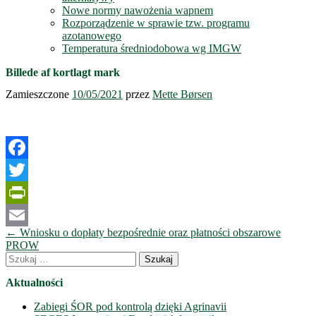
Nowe normy nawożenia wapnem
Rozporządzenie w sprawie tzw. programu
azotanowego
Temperatura średniodobowa wg IMGW
Billede af kortlagt mark
Zamieszczone
10/05/2021
przez
Mette Børsen
Facebook
Twitter
PrintFriendly
Nawigacja
←
Wniosku o dopłaty bezpośrednie oraz płatności obszarowe
Email
wpisów
PROW
Szukaj:
Aktualności
Zabiegi ŚOR pod kontrolą dzięki Agrinavii