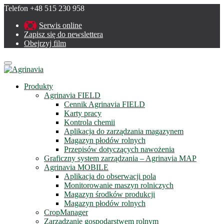
Telefon +48 515 230 958
Serwis online
Zapisz się do newslettera
Obejrzyj film
Menu
Produkty
Agrinavia FIELD
Cennik Agrinavia FIELD
Karty pracy
Kontrola chemii
Aplikacja do zarządzania magazynem
Magazyn płodów rolnych
Przepisów dotyczących nawożenia
Graficzny system zarządzania – Agrinavia MAP
Agrinavia MOBILE
Aplikacja do obserwacji pola
Monitorowanie maszyn rolniczych
Magazyn środków produkcji
Magazyn płodów rolnych
CropManager
Zarządzanie gospodarstwem rolnym