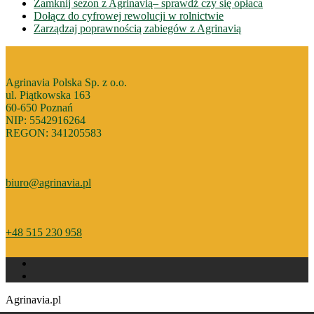
Zamknij sezon z Agrinavią– sprawdż czy się opłaca
Dołącz do cyfrowej rewolucji w rolnictwie
Zarządzaj poprawnością zabiegów z Agrinavią
Agrinavia Polska Sp. z o.o.
ul. Piątkowska 163
60-650 Poznań
NIP: 5542916264
REGON: 341205583
biuro@agrinavia.pl
+48 515 230 958
Agrinavia.pl