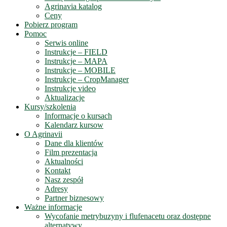
Agrinavia katalog
Ceny
Pobierz program
Pomoc
Serwis online
Instrukcje – FIELD
Instrukcje – MAPA
Instrukcje – MOBILE
Instrukcje – CropManager
Instrukcje video
Aktualizacje
Kursy/szkolenia
Informacje o kursach
Kalendarz kursow
O Agrinavii
Dane dla klientów
Film prezentacja
Aktualności
Kontakt
Nasz zespół
Adresy
Partner biznesowy
Ważne informacje
Wycofanie metrybuzyny i flufenacetu oraz dostępne
alternatywy