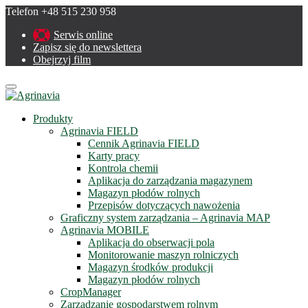
Telefon +48 515 230 958
Serwis online
Zapisz się do newslettera
Obejrzyj film
Menu
Produkty
Agrinavia FIELD
Cennik Agrinavia FIELD
Karty pracy
Kontrola chemii
Aplikacja do zarządzania magazynem
Magazyn płodów rolnych
Przepisów dotyczących nawożenia
Graficzny system zarządzania – Agrinavia MAP
Agrinavia MOBILE
Aplikacja do obserwacji pola
Monitorowanie maszyn rolniczych
Magazyn środków produkcji
Magazyn płodów rolnych
CropManager
Zarządzanie gospodarstwem rolnym