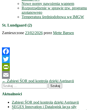
Nowe normy nawożenia wapnem
Rozporządzenie w sprawie tzw. programu
azotanowego
Temperatura średniodobowa wg IMGW
St. Lundgaard (2)
Zamieszczone
23/02/2026
przez
Mette Børsen
Facebook
Twitter
PrintFriendly
Nawigacja
←
Zabiegi ŚOR pod kontrolą dzięki Agrinavii
Email
wpisów
Szukaj:
Aktualności
Zabiegi ŚOR pod kontrolą dzięki Agrinavii
SEGES Innovation i Datalogisk łączą siły