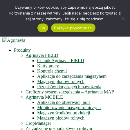
Telefon +48 515 230 958
Używamy plików cookie, aby zapewnić najlepszą jakość
korzystania z naszej witryny. Jeśli nadal będziesz korzystać z
Serwis online
tej strony, założymy, że się z nią zgadzasz.
Zapisz się do newslettera
Obejrzyj film
Ok
Polityka prywatności
Menu
Produkty
Agrinavia FIELD
Cennik Agrinavia FIELD
Karty pracy
Kontrola chemii
Aplikacja do zarządzania magazynem
Magazyn płodów rolnych
Przepisów dotyczących nawożenia
Graficzny system zarządzania – Agrinavia MAP
Agrinavia MOBILE
Aplikacja do obserwacji pola
Monitorowanie maszyn rolniczych
Magazyn środków produkcji
Magazyn płodów rolnych
CropManager
Zarządzanie gospodarstwem rolnym