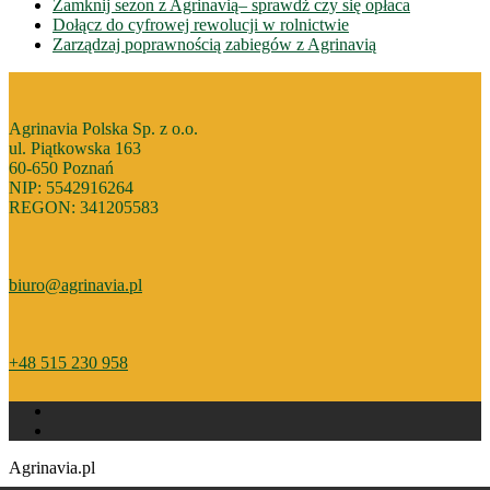
Zamknij sezon z Agrinavią– sprawdż czy się opłaca
Dołącz do cyfrowej rewolucji w rolnictwie
Zarządzaj poprawnością zabiegów z Agrinavią
Agrinavia Polska Sp. z o.o.
ul. Piątkowska 163
60-650 Poznań
NIP: 5542916264
REGON: 341205583
biuro@agrinavia.pl
+48 515 230 958
Agrinavia.pl