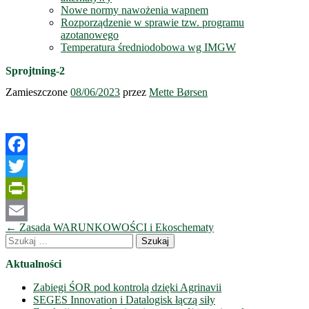
Nowe normy nawożenia wapnem
Rozporządzenie w sprawie tzw. programu
azotanowego
Temperatura średniodobowa wg IMGW
Sprojtning-2
Zamieszczone
08/06/2023
przez
Mette Børsen
Facebook
Twitter
PrintFriendly
Nawigacja
←
Zasada WARUNKOWOŚCI i Ekoschematy
Email
wpisów
Szukaj:
Aktualności
Zabiegi ŚOR pod kontrolą dzięki Agrinavii
SEGES Innovation i Datalogisk łączą siły