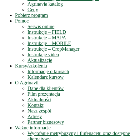
Agrinavia katalog
Ceny
Pobierz program
Pomoc
Serwis online
Instrukcje – FIELD
Instrukcje – MAPA
Instrukcje – MOBILE
Instrukcje – CropManager
Instrukcje video
Aktualizacje
Kursy/szkolenia
Informacje o kursach
Kalendarz kursow
O Agrinavii
Dane dla klientów
Film prezentacja
Aktualności
Kontakt
Nasz zespół
Adresy
Partner biznesowy
Ważne informacje
Wycofanie metrybuzyny i flufenacetu oraz dostępne
alternatywy