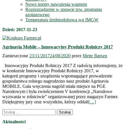
Nowe normy nawożenia wapnem
Rozporządzenie w sprawie tzw. programu
azotanowego
Temperatura średniodobowa wg IMGW
Dzień:
2017-11-23
Agrinavia Mobile – Innowacyjny Produkt Rolniczy 2017
Zamieszczone
23/11/2017
24/08/2020
przez
Mette Børsen
Innowacyjny Produkt Rolniczy 2017 Z radością informujemy, że
w konkursie Innowacyjny Produkt Rolniczy 2017, w
kategorii programy i urządzenia wspomagające prowadzenie
gospodarstwa rolnego nagrodzono nasz produkt Agrinavia
MOBILE. Gala wręczenia nagród miała miejsce na PGE
Narodowym i była zwieńczeniem V konferencji „Narodowe
wyzwania w rolnictwie” organizowanej przez magazyn Farmer.
Dziękujemy jury oraz wszystkim, którzy oddali
[…]
Nawigacja
Szukaj:
wpisów
Aktualności