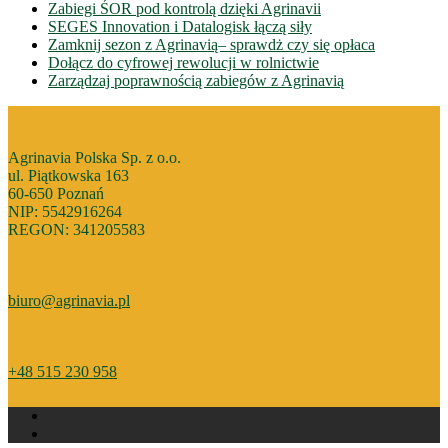
Zabiegi ŚOR pod kontrolą dzięki Agrinavii
SEGES Innovation i Datalogisk łączą siły
Zamknij sezon z Agrinavią– sprawdż czy się opłaca
Dołącz do cyfrowej rewolucji w rolnictwie
Zarządzaj poprawnością zabiegów z Agrinavią
Agrinavia Polska Sp. z o.o.
ul. Piątkowska 163
60-650 Poznań
NIP: 5542916264
REGON: 341205583
biuro@agrinavia.pl
+48 515 230 958