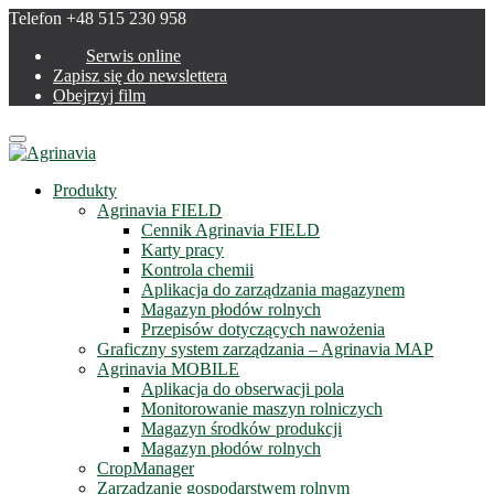
Telefon +48 515 230 958
Serwis online
Zapisz się do newslettera
Obejrzyj film
Menu
Produkty
Agrinavia FIELD
Cennik Agrinavia FIELD
Karty pracy
Kontrola chemii
Aplikacja do zarządzania magazynem
Magazyn płodów rolnych
Przepisów dotyczących nawożenia
Graficzny system zarządzania – Agrinavia MAP
Agrinavia MOBILE
Aplikacja do obserwacji pola
Monitorowanie maszyn rolniczych
Magazyn środków produkcji
Magazyn płodów rolnych
CropManager
Zarządzanie gospodarstwem rolnym