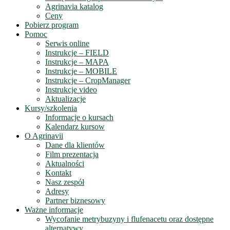
Agrinavia katalog
Ceny
Pobierz program
Pomoc
Serwis online
Instrukcje – FIELD
Instrukcje – MAPA
Instrukcje – MOBILE
Instrukcje – CropManager
Instrukcje video
Aktualizacje
Kursy/szkolenia
Informacje o kursach
Kalendarz kursow
O Agrinavii
Dane dla klientów
Film prezentacja
Aktualności
Kontakt
Nasz zespół
Adresy
Partner biznesowy
Ważne informacje
Wycofanie metrybuzyny i flufenacetu oraz dostępne
alternatywy