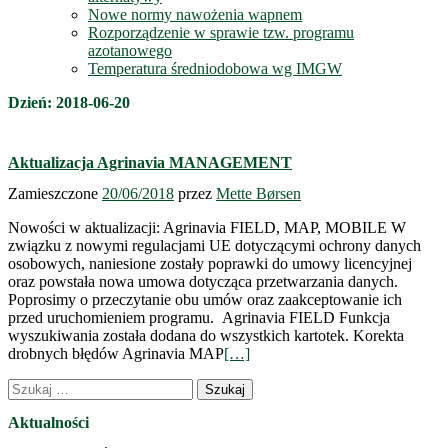
Nowe normy nawożenia wapnem
Rozporządzenie w sprawie tzw. programu
azotanowego
Temperatura średniodobowa wg IMGW
Dzień:
2018-06-20
Aktualizacja Agrinavia MANAGEMENT
Zamieszczone
20/06/2018
przez
Mette Børsen
Nowości w aktualizacji: Agrinavia FIELD, MAP, MOBILE W
związku z nowymi regulacjami UE dotyczącymi ochrony danych
osobowych, naniesione zostały poprawki do umowy licencyjnej
oraz powstała nowa umowa dotycząca przetwarzania danych.
Poprosimy o przeczytanie obu umów oraz zaakceptowanie ich
przed uruchomieniem programu. Agrinavia FIELD Funkcja
wyszukiwania została dodana do wszystkich kartotek. Korekta
drobnych błędów Agrinavia MAP
[…]
Nawigacja
Szukaj:
wpisów
Aktualności