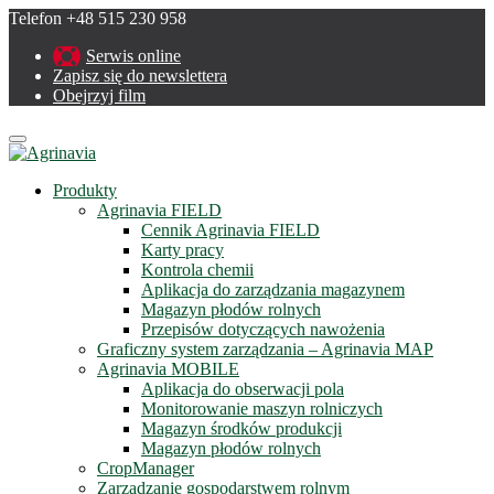
Telefon +48 515 230 958
Serwis online
Zapisz się do newslettera
Obejrzyj film
Menu
Produkty
Agrinavia FIELD
Cennik Agrinavia FIELD
Karty pracy
Kontrola chemii
Aplikacja do zarządzania magazynem
Magazyn płodów rolnych
Przepisów dotyczących nawożenia
Graficzny system zarządzania – Agrinavia MAP
Agrinavia MOBILE
Aplikacja do obserwacji pola
Monitorowanie maszyn rolniczych
Magazyn środków produkcji
Magazyn płodów rolnych
CropManager
Zarządzanie gospodarstwem rolnym