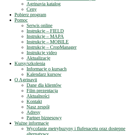
Agrinavia katalog
Ceny
Pobierz program
Pomoc
Serwis online
Instrukcje – FIELD
Instrukcje – MAPA
Instrukcje – MOBILE
Instrukcje – CropManager
Instrukcje video
Aktualizacje
Kursy/szkolenia
Informacje o kursach
Kalendarz kursow
O Agrinavii
Dane dla klientów
Film prezentacja
Aktualności
Kontakt
Nasz zespół
Adresy
Partner biznesowy
Ważne informacje
Wycofanie metrybuzyny i flufenacetu oraz dostępne
alternatywy