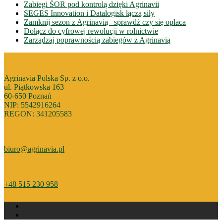
Zabiegi ŚOR pod kontrolą dzięki Agrinavii
SEGES Innovation i Datalogisk łączą siły
Zamknij sezon z Agrinavią– sprawdż czy się opłaca
Dołącz do cyfrowej rewolucji w rolnictwie
Zarządzaj poprawnością zabiegów z Agrinavią
Agrinavia Polska Sp. z o.o.
ul. Piątkowska 163
60-650 Poznań
NIP: 5542916264
REGON: 341205583
biuro@agrinavia.pl
+48 515 230 958