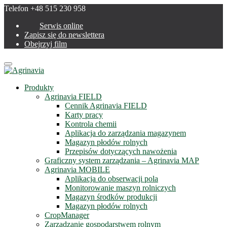
Telefon +48 515 230 958
Serwis online
Zapisz się do newslettera
Obejrzyj film
Menu
Produkty
Agrinavia FIELD
Cennik Agrinavia FIELD
Karty pracy
Kontrola chemii
Aplikacja do zarządzania magazynem
Magazyn płodów rolnych
Przepisów dotyczących nawożenia
Graficzny system zarządzania – Agrinavia MAP
Agrinavia MOBILE
Aplikacja do obserwacji pola
Monitorowanie maszyn rolniczych
Magazyn środków produkcji
Magazyn płodów rolnych
CropManager
Zarządzanie gospodarstwem rolnym