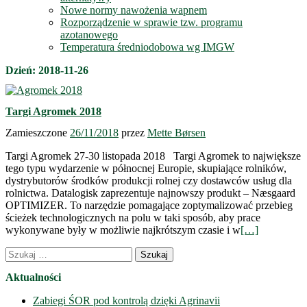
Nowe normy nawożenia wapnem
Rozporządzenie w sprawie tzw. programu
azotanowego
Temperatura średniodobowa wg IMGW
Dzień:
2018-11-26
Targi Agromek 2018
Zamieszczone
26/11/2018
przez
Mette Børsen
Targi Agromek 27-30 listopada 2018 Targi Agromek to największe
tego typu wydarzenie w północnej Europie, skupiające rolników,
dystrybutorów środków produkcji rolnej czy dostawców usług dla
rolnictwa. Datalogisk zaprezentuje najnowszy produkt – Næsgaard
OPTIMIZER. To narzędzie pomagające zoptymalizować przebieg
ścieżek technologicznych na polu w taki sposób, aby prace
wykonywane były w możliwie najkrótszym czasie i w
[…]
Nawigacja
Szukaj:
wpisów
Aktualności
Zabiegi ŚOR pod kontrolą dzięki Agrinavii