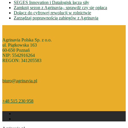
SEGES Innovation i Datalogisk łączą siły
Zamknij sezon z Agrinavią– sprawdż czy się opłaca
Dołącz do cyfrowej rewolucji w rolnictwie
Zarządzaj poprawnością zabiegów z Agrinavią
Agrinavia Polska Sp. z o.o.
ul. Piątkowska 163
60-650 Poznań
NIP: 5542916264
REGON: 341205583
biuro@agrinavia.pl
+48 515 230 958