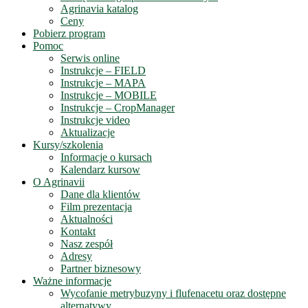
Agrinavia katalog
Ceny
Pobierz program
Pomoc
Serwis online
Instrukcje – FIELD
Instrukcje – MAPA
Instrukcje – MOBILE
Instrukcje – CropManager
Instrukcje video
Aktualizacje
Kursy/szkolenia
Informacje o kursach
Kalendarz kursow
O Agrinavii
Dane dla klientów
Film prezentacja
Aktualności
Kontakt
Nasz zespół
Adresy
Partner biznesowy
Ważne informacje
Wycofanie metrybuzyny i flufenacetu oraz dostępne
alternatywy