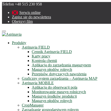
Telefon +48 515 230 958
Serwis online
Zapisz się do newslettera
Obejrzyj film
Menu
Produkty
Agrinavia FIELD
Cennik Agrinavia FIELD
Karty pracy
Kontrola chemii
Aplikacja do zarządzania magazynem
Magazyn płodów rolnych
Przepisów dotyczących nawożenia
Graficzny system zarządzania – Agrinavia MAP
Agrinavia MOBILE
Aplikacja do obserwacji pola
Monitorowanie maszyn rolniczych
Magazyn środków produkcji
Magazyn płodów rolnych
CropManager
Zarządzanie gospodarstwem rolnym