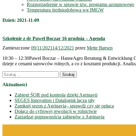
Rozporządzenie w sprawie tzw. programu azotanowego
Temperatura średniodobowa wg IMGW
Dzień:
2021-11-09
Szkolenie z dr Paweł Boczar 16 grudnia – Agenda
Zamieszczone
09/11/2021
14/12/2021
przez
Mette Børsen
10:30 – 12:30Paweł Boczar – HanseAgro Beratung & Entwicklung Gmb
dzieje z cenami surowców rolnych, a co z kosztami produkcji. Anali
Nawigacja
Szukaj:
wpisów
Aktualności
Zabiegi ŚOR pod kontrolą dzięki Agrinavii
SEGES Innovation i Datalogisk łączą siły
Zamknij sezon z Agrinavią– sprawdż czy się opłaca
Dołącz do cyfrowej rewolucji w rolnictwie
Zarządzaj poprawnością zabiegów z Agrinavią