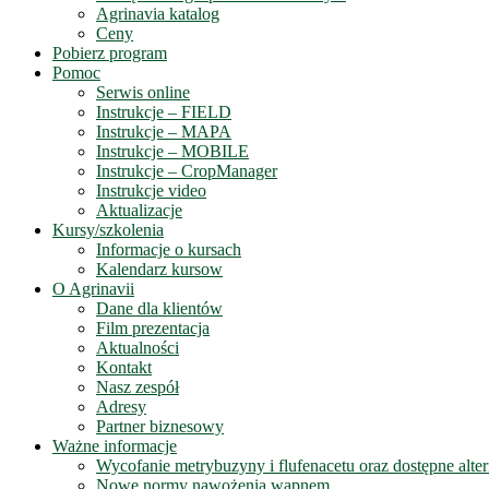
Agrinavia katalog
Ceny
Pobierz program
Pomoc
Serwis online
Instrukcje – FIELD
Instrukcje – MAPA
Instrukcje – MOBILE
Instrukcje – CropManager
Instrukcje video
Aktualizacje
Kursy/szkolenia
Informacje o kursach
Kalendarz kursow
O Agrinavii
Dane dla klientów
Film prezentacja
Aktualności
Kontakt
Nasz zespół
Adresy
Partner biznesowy
Ważne informacje
Wycofanie metrybuzyny i flufenacetu oraz dostępne alte
Nowe normy nawożenia wapnem