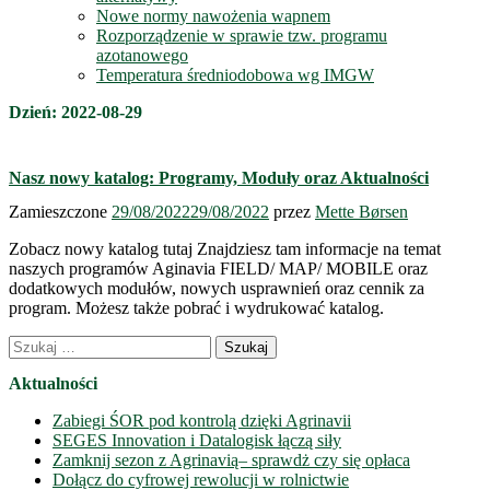
Nowe normy nawożenia wapnem
Rozporządzenie w sprawie tzw. programu
azotanowego
Temperatura średniodobowa wg IMGW
Dzień:
2022-08-29
Nasz nowy katalog: Programy, Moduły oraz Aktualności
Zamieszczone
29/08/2022
29/08/2022
przez
Mette Børsen
Zobacz nowy katalog tutaj Znajdziesz tam informacje na temat
naszych programów Aginavia FIELD/ MAP/ MOBILE oraz
dodatkowych modułów, nowych usprawnień oraz cennik za
program. Możesz także pobrać i wydrukować katalog.
Nawigacja
Szukaj:
wpisów
Aktualności
Zabiegi ŚOR pod kontrolą dzięki Agrinavii
SEGES Innovation i Datalogisk łączą siły
Zamknij sezon z Agrinavią– sprawdż czy się opłaca
Dołącz do cyfrowej rewolucji w rolnictwie