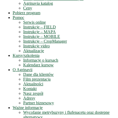
Agrinavia katalog
Ceny
Pobierz program
Pomoc
Serwis online
Instrukcje – FIELD
Instrukcje – MAPA
Instrukcje – MOBILE
Instrukcje – CropManager
Instrukcje video
Aktualizacje
Kursy/szkolenia
Informacje o kursach
Kalendarz kursow
O Agrinavii
Dane dla klientów
Film prezentacja
Aktualności
Kontakt
Nasz zespół
Adresy
Partner biznesowy
Ważne informacje
Wycofanie metrybuzyny i flufenacetu oraz dostępne
alternatywy