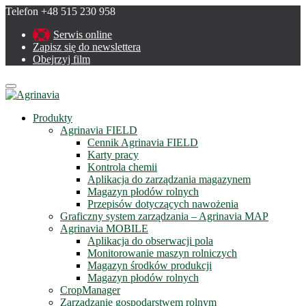
Telefon +48 515 230 958
Serwis online
Zapisz się do newslettera
Obejrzyj film
Menu
Produkty
Agrinavia FIELD
Cennik Agrinavia FIELD
Karty pracy
Kontrola chemii
Aplikacja do zarządzania magazynem
Magazyn płodów rolnych
Przepisów dotyczących nawożenia
Graficzny system zarządzania – Agrinavia MAP
Agrinavia MOBILE
Aplikacja do obserwacji pola
Monitorowanie maszyn rolniczych
Magazyn środków produkcji
Magazyn płodów rolnych
CropManager
Zarządzanie gospodarstwem rolnym