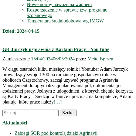
Nowe normy nawożenia wapnem
Rozporządzenie w sprawie tzw. programu
azotanowego
Temperatura średniodobowa wg IMGW
Dzień:
2024-04-15
GR Jurczyk usprawnia z Kartami Pracy – YouTube
Zamieszczone
15/04/2024
06/05/2024
przez
Mette Børsen
W ciągu ostatnich kilku miesięcy rolnik i Youtuber Adam Jurczyk
prowadzący swoje 1300 ha rodzinne gospodarstwo rolne w
okolicach Częstochowy, zaczął używać programu Agrinavia
Management do optymalizacji planowania pól, dokumentacji i
codziennej pracy. Jednym z udogodnień, z których chętnie korzysta,
są Karty Pracy. Siedząc w biurze i pracując na komputerze, Adam
planuje, które prace należy
[…]
Nawigacja
Szukaj:
wpisów
Aktualności
Zabiegi ŚOR pod kontrolą dzięki Agrinavii