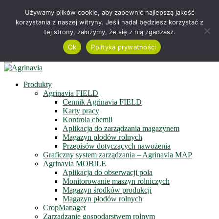
Telefon +48 515 230 958
Używamy plików cookie, aby zapewnić najlepszą jakość
korzystania z naszej witryny. Jeśli nadal będziesz korzystać z
Serwis online
tej strony, założymy, że się z nią zgadzasz.
Zapisz się do newslettera
Obejrzyj film
Ok
Polityka prywatności
Menu
Produkty
Agrinavia FIELD
Cennik Agrinavia FIELD
Karty pracy
Kontrola chemii
Aplikacja do zarządzania magazynem
Magazyn płodów rolnych
Przepisów dotyczących nawożenia
Graficzny system zarządzania – Agrinavia MAP
Agrinavia MOBILE
Aplikacja do obserwacji pola
Monitorowanie maszyn rolniczych
Magazyn środków produkcji
Magazyn płodów rolnych
CropManager
Zarządzanie gospodarstwem rolnym