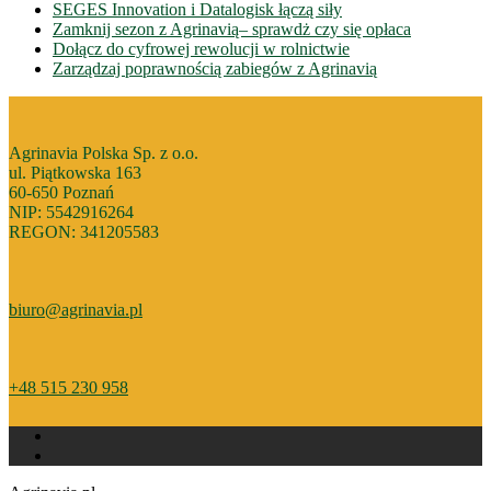
SEGES Innovation i Datalogisk łączą siły
Zamknij sezon z Agrinavią– sprawdż czy się opłaca
Dołącz do cyfrowej rewolucji w rolnictwie
Zarządzaj poprawnością zabiegów z Agrinavią
Agrinavia Polska Sp. z o.o.
ul. Piątkowska 163
60-650 Poznań
NIP: 5542916264
REGON: 341205583
biuro@agrinavia.pl
+48 515 230 958