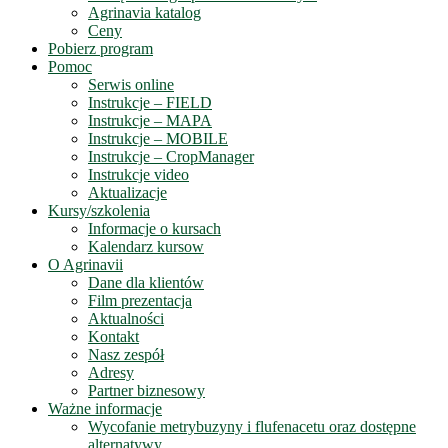
Agrinavia katalog
Ceny
Pobierz program
Pomoc
Serwis online
Instrukcje – FIELD
Instrukcje – MAPA
Instrukcje – MOBILE
Instrukcje – CropManager
Instrukcje video
Aktualizacje
Kursy/szkolenia
Informacje o kursach
Kalendarz kursow
O Agrinavii
Dane dla klientów
Film prezentacja
Aktualności
Kontakt
Nasz zespół
Adresy
Partner biznesowy
Ważne informacje
Wycofanie metrybuzyny i flufenacetu oraz dostępne
alternatywy