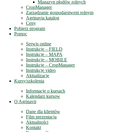
Magazyn płodów rolnych
CropManager
Zarządzanie gospodarstwem rolnym
Agrinavia katalog
Ceny
Pobierz program
Pomoc
Serwis online
Instrukcje – FIELD
Instrukcje – MAPA
Instrukcje – MOBILE
Instrukcje – CropManager
Instrukcje video
Aktualizacje
Kursy/szkolenia
Informacje o kursach
Kalendarz kursow
O Agrinavii
Dane dla klientów
Film prezentacja
Aktualności
Kontakt