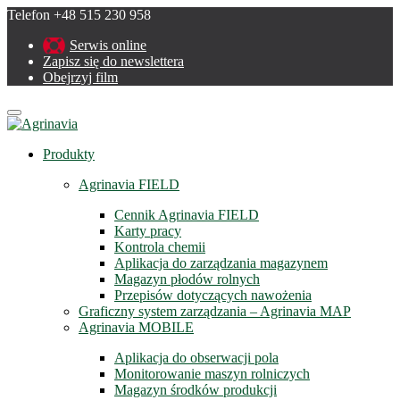
Telefon +48 515 230 958
Serwis online
Zapisz się do newslettera
Obejrzyj film
Menu
Produkty
Agrinavia FIELD
Cennik Agrinavia FIELD
Karty pracy
Kontrola chemii
Aplikacja do zarządzania magazynem
Magazyn płodów rolnych
Przepisów dotyczących nawożenia
Graficzny system zarządzania – Agrinavia MAP
Agrinavia MOBILE
Aplikacja do obserwacji pola
Monitorowanie maszyn rolniczych
Magazyn środków produkcji