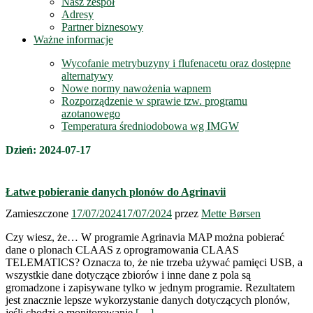
Nasz zespół
Adresy
Partner biznesowy
Ważne informacje
Wycofanie metrybuzyny i flufenacetu oraz dostępne
alternatywy
Nowe normy nawożenia wapnem
Rozporządzenie w sprawie tzw. programu
azotanowego
Temperatura średniodobowa wg IMGW
Dzień:
2024-07-17
Łatwe pobieranie danych plonów do Agrinavii
Zamieszczone
17/07/2024
17/07/2024
przez
Mette Børsen
Czy wiesz, że… W programie Agrinavia MAP można pobierać
dane o plonach CLAAS z oprogramowania CLAAS
TELEMATICS? Oznacza to, że nie trzeba używać pamięci USB, a
wszystkie dane dotyczące zbiorów i inne dane z pola są
gromadzone i zapisywane tylko w jednym programie. Rezultatem
jest znacznie lepsze wykorzystanie danych dotyczących plonów,
jeśli chodzi o monitorowanie,
[…]