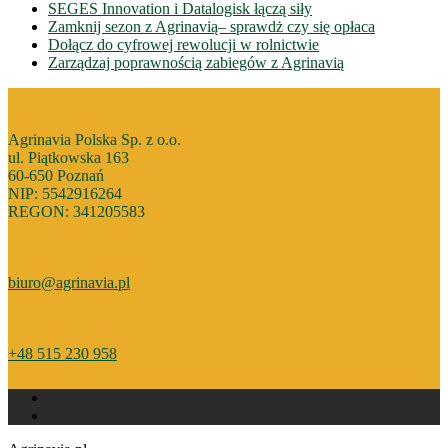
SEGES Innovation i Datalogisk łączą siły
Zamknij sezon z Agrinavią– sprawdż czy się opłaca
Dołącz do cyfrowej rewolucji w rolnictwie
Zarządzaj poprawnością zabiegów z Agrinavią
Agrinavia Polska Sp. z o.o.
ul. Piątkowska 163
60-650 Poznań
NIP: 5542916264
REGON: 341205583
biuro@agrinavia.pl
+48 515 230 958