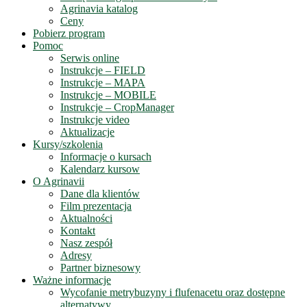
Agrinavia katalog
Ceny
Pobierz program
Pomoc
Serwis online
Instrukcje – FIELD
Instrukcje – MAPA
Instrukcje – MOBILE
Instrukcje – CropManager
Instrukcje video
Aktualizacje
Kursy/szkolenia
Informacje o kursach
Kalendarz kursow
O Agrinavii
Dane dla klientów
Film prezentacja
Aktualności
Kontakt
Nasz zespół
Adresy
Partner biznesowy
Ważne informacje
Wycofanie metrybuzyny i flufenacetu oraz dostępne
alternatywy