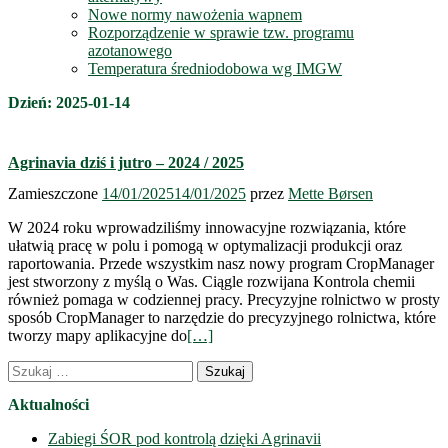
Nowe normy nawożenia wapnem
Rozporządzenie w sprawie tzw. programu
azotanowego
Temperatura średniodobowa wg IMGW
Dzień:
2025-01-14
Agrinavia dziś i jutro – 2024 / 2025
Zamieszczone
14/01/2025
14/01/2025
przez
Mette Børsen
W 2024 roku wprowadziliśmy innowacyjne rozwiązania, które
ułatwią pracę w polu i pomogą w optymalizacji produkcji oraz
raportowania. Przede wszystkim nasz nowy program CropManager
jest stworzony z myślą o Was. Ciągle rozwijana Kontrola chemii
również pomaga w codziennej pracy. Precyzyjne rolnictwo w prosty
sposób CropManager to narzędzie do precyzyjnego rolnictwa, które
tworzy mapy aplikacyjne do
[…]
Nawigacja
Szukaj:
wpisów
Aktualności
Zabiegi ŚOR pod kontrolą dzięki Agrinavii