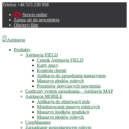
Telefon +48 515 230 958
Serwis online
Zapisz się do newslettera
Obejrzyj film
Menu
Produkty
Agrinavia FIELD
Cennik Agrinavia FIELD
Karty pracy
Kontrola chemii
Aplikacja do zarządzania magazynem
Magazyn płodów rolnych
Przepisów dotyczących nawożenia
Graficzny system zarządzania – Agrinavia MAP
Agrinavia MOBILE
Aplikacja do obserwacji pola
Monitorowanie maszyn rolniczych
Magazyn środków produkcji
Magazyn płodów rolnych
CropManager
Zarządzanie gospodarstwem rolnym