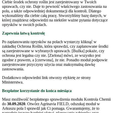
Ciebie środek ochrony roślin jest zarejestrowany w Twoich
uprawach, czy nie. Daje to pewność właściwego zastosowania na
polu, a także odpowiedniej dokumentacji dla kontroli. Dlatego
wykonaliśmy dla ciebie całą pracę. Stworzyliśmy bazę danych, w
której znajdziesz odpowiedzi na niektóre ważne pytania dotyczące
oprysków w swoich polach.
Zapewnia łatwą kontrolę
Po zaplanowaniu oprysków na polach wystarczy kliknąć w
zakładkę Ochrona Roślin, która sprawdzi, czy zaplanowane środki
są zarejestrowane w wybranych uprawach. [Buźka] pokaże, czy
ochrona jest legalna czy nie. [Zielona] mówi, ze wszystko jest
zgodne z prawem, a [czerwona], że nie. Ponadto moduł podpowie
zarejestrowane przyczyny użycia oraz maksymalną dawkę
zastosowania.
Dodatkowo odpowiedni link otworzy etykietę ze strony
Ministerstwa.
Bezpłatne korzystanie do końca miesiąca
Masz możliwość bezpłatnego sprawdzenia modułu Kontrola Chemii
do
30.09.2020
. Otwórz Agrinavia FIELD, odszukaj moduł w
Arkuszu pola I sprawdź jak Ci pomaga. Gwarantujemy, że to
narzędzie jeszcze bardziej ułatwi planowanie zabiegów oraz