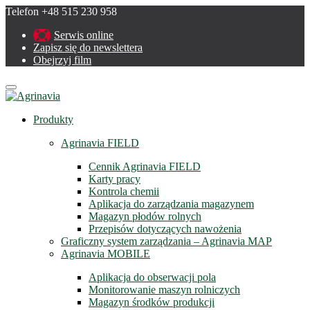
Telefon +48 515 230 958
Serwis online
Zapisz się do newslettera
Obejrzyj film
Menu
Produkty
Agrinavia FIELD
Cennik Agrinavia FIELD
Karty pracy
Kontrola chemii
Aplikacja do zarządzania magazynem
Magazyn płodów rolnych
Przepisów dotyczących nawożenia
Graficzny system zarządzania – Agrinavia MAP
Agrinavia MOBILE
Aplikacja do obserwacji pola
Monitorowanie maszyn rolniczych
Magazyn środków produkcji