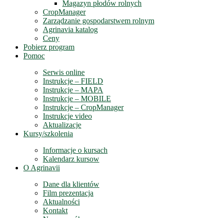
Magazyn płodów rolnych
CropManager
Zarządzanie gospodarstwem rolnym
Agrinavia katalog
Ceny
Pobierz program
Pomoc
Serwis online
Instrukcje – FIELD
Instrukcje – MAPA
Instrukcje – MOBILE
Instrukcje – CropManager
Instrukcje video
Aktualizacje
Kursy/szkolenia
Informacje o kursach
Kalendarz kursow
O Agrinavii
Dane dla klientów
Film prezentacja
Aktualności
Kontakt