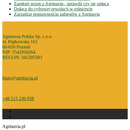
Zamknij sezon z Agrinavią– sprawdż czy się opłaca
Dołącz do cyfrowej rewolucji w rolnictwie
Zarządzaj poprawnością zabiegów z Agrinavią
Agrinavia Polska Sp. z o.o.
ul. Piątkowska 163
60-650 Poznań
NIP: 5542916264
REGON: 341205583
biuro@agrinavia.pl
+48 515 230 958
Agrinavia.pl