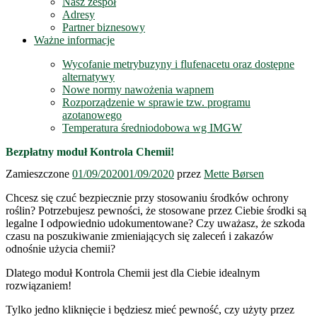
Nasz zespół
Adresy
Partner biznesowy
Ważne informacje
Wycofanie metrybuzyny i flufenacetu oraz dostępne
alternatywy
Nowe normy nawożenia wapnem
Rozporządzenie w sprawie tzw. programu
azotanowego
Temperatura średniodobowa wg IMGW
Bezpłatny moduł Kontrola Chemii!
Zamieszczone
01/09/2020
01/09/2020
przez
Mette Børsen
Chcesz się czuć bezpiecznie przy stosowaniu środków ochrony
roślin? Potrzebujesz pewności, że stosowane przez Ciebie środki są
legalne I odpowiednio udokumentowane? Czy uważasz, że szkoda
czasu na poszukiwanie zmieniających się zaleceń i zakazów
odnośnie użycia chemii?
Dlatego moduł Kontrola Chemii jest dla Ciebie idealnym
rozwiązaniem!
Tylko jedno kliknięcie i będziesz mieć pewność, czy użyty przez