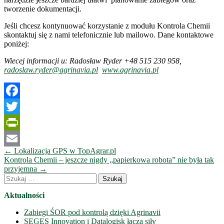
tworzenie dokumentacji.
Jeśli chcesz kontynuować korzystanie z modułu Kontrola Chemii
skontaktuj się z nami telefonicznie lub mailowo. Dane kontaktowe
poniżej:
Wiecej informacji u: Radosław Ryder +48 515 230 958,
radoslaw.ryder@agrinavia.pl
www.agrinavia.pl
Facebook
Twitter
PrintFriendly
Nawigacja
←
Lokalizacja GPS w TopAgrar.pl
Email
wpisów
Kontrola Chemii – jeszcze nigdy „papierkowa robota” nie była tak
przyjemna
→
Szukaj:
Aktualności
Zabiegi ŚOR pod kontrolą dzięki Agrinavii
SEGES Innovation i Datalogisk łączą siły