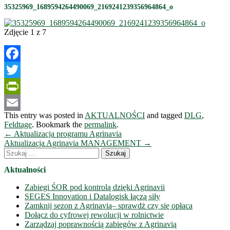
35325969_1689594264490069_2169241239356964864_o
Zdjęcie 1 z 7
Facebook
Twitter
PrintFriendly
This entry was posted in
AKTUALNOŚCI
and tagged
DLG
,
Email
Feldtage
. Bookmark the
permalink
.
Nawigacja
←
Aktualizacja programu Agrinavia
wpisów
Aktualizacja Agrinavia MANAGEMENT
→
Szukaj:
Aktualności
Zabiegi ŚOR pod kontrolą dzięki Agrinavii
SEGES Innovation i Datalogisk łączą siły
Zamknij sezon z Agrinavią– sprawdż czy się opłaca
Dołącz do cyfrowej rewolucji w rolnictwie
Zarządzaj poprawnością zabiegów z Agrinavią