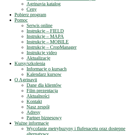
Agrinavia katalog
Ceny
Pobierz program
Pomoc
Serwis online
Instrukcje – FIELD
Instrukcje – MAPA
Instrukcje – MOBILE
Instrukcje – CropManager
Instrukcje video
Aktualizacje
Kursy/szkolenia
Informacje o kursach
Kalendarz kursow
O Agrinavii
Dane dla klientów
Film prezentacja
Aktualności
Kontakt
Nasz zespół
Adresy
Partner biznesowy
Ważne informacje
Wycofanie metrybuzyny i flufenacetu oraz dostępne
alternatywy