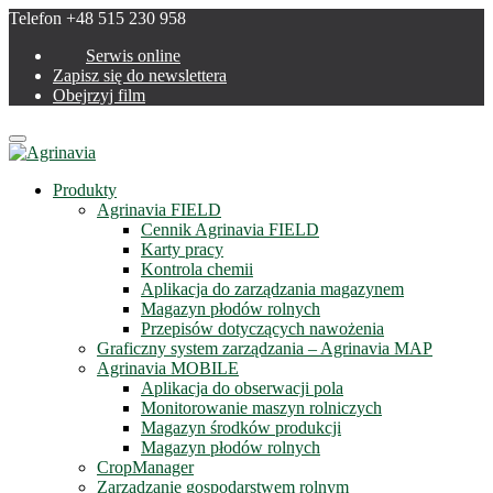
Telefon +48 515 230 958
Serwis online
Zapisz się do newslettera
Obejrzyj film
Menu
Produkty
Agrinavia FIELD
Cennik Agrinavia FIELD
Karty pracy
Kontrola chemii
Aplikacja do zarządzania magazynem
Magazyn płodów rolnych
Przepisów dotyczących nawożenia
Graficzny system zarządzania – Agrinavia MAP
Agrinavia MOBILE
Aplikacja do obserwacji pola
Monitorowanie maszyn rolniczych
Magazyn środków produkcji
Magazyn płodów rolnych
CropManager
Zarządzanie gospodarstwem rolnym