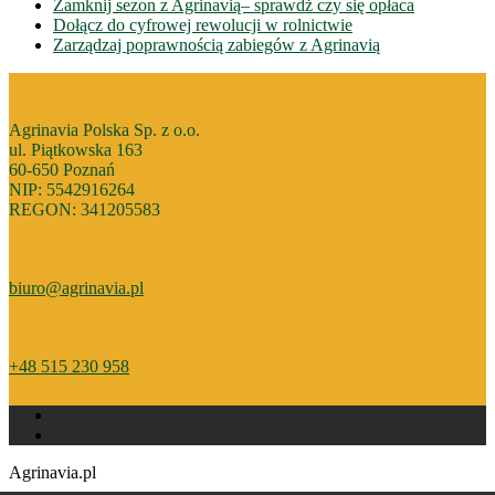
Zamknij sezon z Agrinavią– sprawdż czy się opłaca
Dołącz do cyfrowej rewolucji w rolnictwie
Zarządzaj poprawnością zabiegów z Agrinavią
Agrinavia Polska Sp. z o.o.
ul. Piątkowska 163
60-650 Poznań
NIP: 5542916264
REGON: 341205583
biuro@agrinavia.pl
+48 515 230 958
Agrinavia.pl