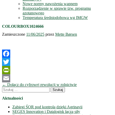
Nowe normy nawożenia wapnem
Rozporządzenie w sprawie tzw. programu
azotanowego
Temperatura średniodobowa wg IMGW
COLOURBOX1024666
Zamieszczone
11/06/2025
przez
Mette Børsen
Facebook
Twitter
PrintFriendly
Nawigacja
←
Dołącz do cyfrowej rewolucji w rolnictwie
Email
wpisów
Szukaj:
Aktualności
Zabiegi ŚOR pod kontrolą dzięki Agrinavii
SEGES Innovation i Datalogisk łączą siły