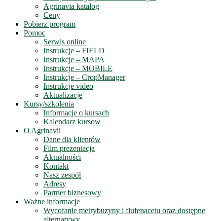
Agrinavia katalog
Ceny
Pobierz program
Pomoc
Serwis online
Instrukcje – FIELD
Instrukcje – MAPA
Instrukcje – MOBILE
Instrukcje – CropManager
Instrukcje video
Aktualizacje
Kursy/szkolenia
Informacje o kursach
Kalendarz kursow
O Agrinavii
Dane dla klientów
Film prezentacja
Aktualności
Kontakt
Nasz zespół
Adresy
Partner biznesowy
Ważne informacje
Wycofanie metrybuzyny i flufenacetu oraz dostępne
alternatywy