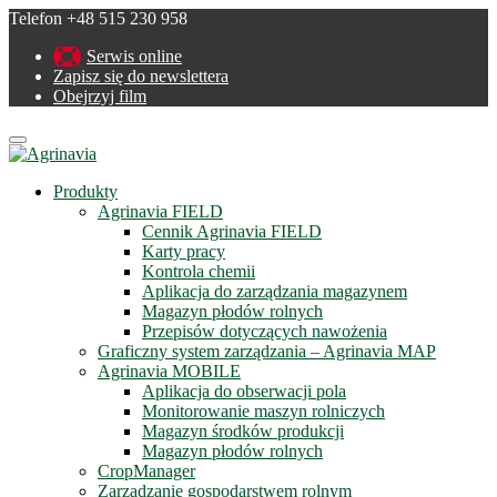
Telefon +48 515 230 958
Serwis online
Zapisz się do newslettera
Obejrzyj film
Menu
Produkty
Agrinavia FIELD
Cennik Agrinavia FIELD
Karty pracy
Kontrola chemii
Aplikacja do zarządzania magazynem
Magazyn płodów rolnych
Przepisów dotyczących nawożenia
Graficzny system zarządzania – Agrinavia MAP
Agrinavia MOBILE
Aplikacja do obserwacji pola
Monitorowanie maszyn rolniczych
Magazyn środków produkcji
Magazyn płodów rolnych
CropManager
Zarządzanie gospodarstwem rolnym