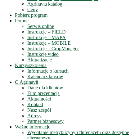
Agrinavia katalog
Ceny
Pobierz program
Pomoc
Serwis online
Instrukcje – FIELD
Instrukcje – MAPA
Instrukcje – MOBILE
Instrukcje – CropManager
Instrukcje video
Aktualizacje
Kursy/szkolenia
Informacje o kursach
Kalendarz kursow
O Agrinavii
Dane dla klientów
Film prezentacja
Aktualności
Kontakt
Nasz zespół
Adresy
Partner biznesowy
Ważne informacje
Wycofanie metrybuzyny i flufenacetu oraz dostępne
alternatywy