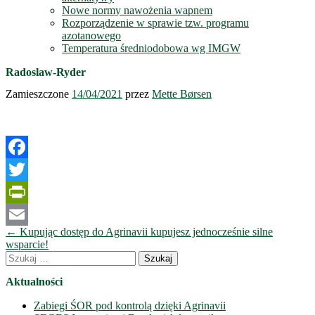
Nowe normy nawożenia wapnem
Rozporządzenie w sprawie tzw. programu
azotanowego
Temperatura średniodobowa wg IMGW
Radoslaw-Ryder
Zamieszczone
14/04/2021
przez
Mette Børsen
Facebook
Twitter
PrintFriendly
Nawigacja
←
Kupując dostęp do Agrinavii kupujesz jednocześnie silne
Email
wpisów
wsparcie!
Szukaj:
Aktualności
Zabiegi ŚOR pod kontrolą dzięki Agrinavii