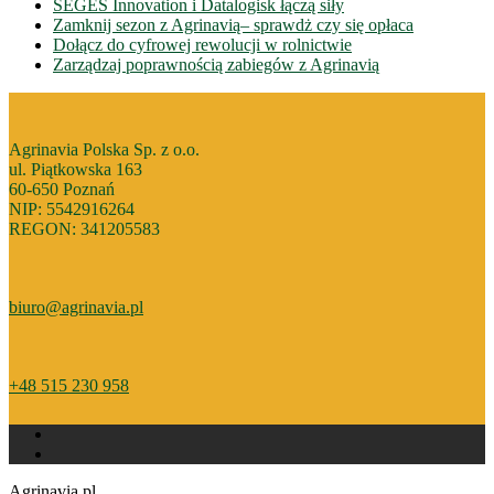
SEGES Innovation i Datalogisk łączą siły
Zamknij sezon z Agrinavią– sprawdż czy się opłaca
Dołącz do cyfrowej rewolucji w rolnictwie
Zarządzaj poprawnością zabiegów z Agrinavią
Agrinavia Polska Sp. z o.o.
ul. Piątkowska 163
60-650 Poznań
NIP: 5542916264
REGON: 341205583
biuro@agrinavia.pl
+48 515 230 958
Agrinavia.pl