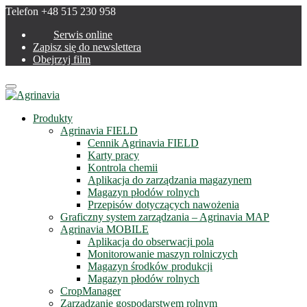
Telefon +48 515 230 958
Serwis online
Zapisz się do newslettera
Obejrzyj film
Menu
Produkty
Agrinavia FIELD
Cennik Agrinavia FIELD
Karty pracy
Kontrola chemii
Aplikacja do zarządzania magazynem
Magazyn płodów rolnych
Przepisów dotyczących nawożenia
Graficzny system zarządzania – Agrinavia MAP
Agrinavia MOBILE
Aplikacja do obserwacji pola
Monitorowanie maszyn rolniczych
Magazyn środków produkcji
Magazyn płodów rolnych
CropManager
Zarządzanie gospodarstwem rolnym