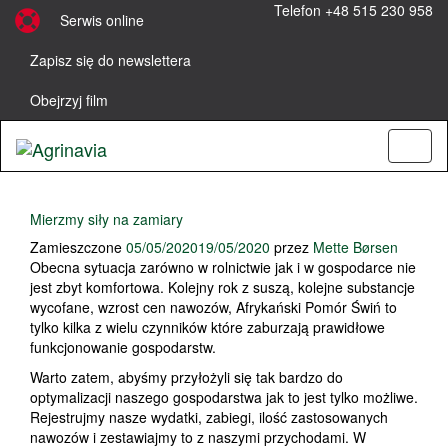
Telefon +48 515 230 958
Serwis online
Zapisz się do newslettera
Obejrzyj film
Menu
Mierzmy siły na zamiary
Zamieszczone
05/05/2020
19/05/2020
przez
Mette Børsen
Obecna sytuacja zarówno w rolnictwie jak i w gospodarce nie
jest zbyt komfortowa. Kolejny rok z suszą, kolejne substancje
wycofane, wzrost cen nawozów, Afrykański Pomór Świń to
tylko kilka z wielu czynników które zaburzają prawidłowe
funkcjonowanie gospodarstw.
Warto zatem, abyśmy przyłożyli się tak bardzo do
optymalizacji naszego gospodarstwa jak to jest tylko możliwe.
Rejestrujmy nasze wydatki, zabiegi, ilość zastosowanych
nawozów i zestawiajmy to z naszymi przychodami. W