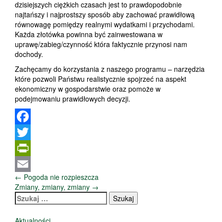
dzisiejszych ciężkich czasach jest to prawdopodobnie
najtańszy i najprostszy sposób aby zachować prawidłową
równowagę pomiędzy realnymi wydatkami i przychodami.
Każda złotówka powinna być zainwestowana w
uprawę/zabieg/czynność która faktycznie przynosi nam
dochody.
Zachęcamy do korzystania z naszego programu – narzędzia
które pozwoli Państwu realistycznie spojrzeć na aspekt
ekonomiczny w gospodarstwie oraz pomoże w
podejmowaniu prawidłowych decyzji.
Facebook
Twitter
PrintFriendly
Nawigacja
←
Pogoda nie rozpieszcza
Email
wpisów
Zmiany, zmiany, zmiany
→
Szukaj:
Aktualności