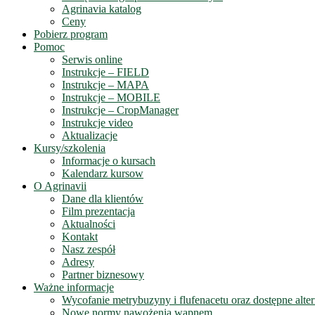
Agrinavia katalog
Ceny
Pobierz program
Pomoc
Serwis online
Instrukcje – FIELD
Instrukcje – MAPA
Instrukcje – MOBILE
Instrukcje – CropManager
Instrukcje video
Aktualizacje
Kursy/szkolenia
Informacje o kursach
Kalendarz kursow
O Agrinavii
Dane dla klientów
Film prezentacja
Aktualności
Kontakt
Nasz zespół
Adresy
Partner biznesowy
Ważne informacje
Wycofanie metrybuzyny i flufenacetu oraz dostępne alte
Nowe normy nawożenia wapnem