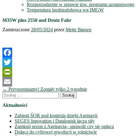
Rozporządzenie w sprawie tzw. programu azotanowego
Temperatura średniodobowa wg IMGW
M35W plus 2550 and Deutz Fahr
Zamieszczone
28/05/2024
przez
Mette Børsen
Facebook
Twitter
PrintFriendly
Nawigacja
←
Przypominamy! Zostały tylko 2 tygodnie
Email
wpisów
Szukaj:
Aktualności
Zabiegi ŚOR pod kontrolą dzięki Agrinavii
SEGES Innovation i Datalogisk łączą siły
Zamknij sezon z Agrinavią– sprawdż czy się opłaca
Dołącz do cyfrowej rewolucji w rolnictwie