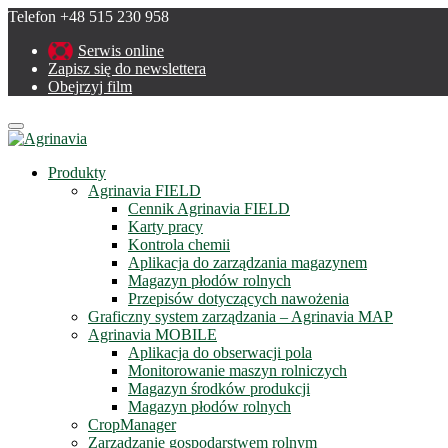
Telefon +48 515 230 958
Serwis online
Zapisz się do newslettera
Obejrzyj film
Menu
Produkty
Agrinavia FIELD
Cennik Agrinavia FIELD
Karty pracy
Kontrola chemii
Aplikacja do zarządzania magazynem
Magazyn płodów rolnych
Przepisów dotyczących nawożenia
Graficzny system zarządzania – Agrinavia MAP
Agrinavia MOBILE
Aplikacja do obserwacji pola
Monitorowanie maszyn rolniczych
Magazyn środków produkcji
Magazyn płodów rolnych
CropManager
Zarządzanie gospodarstwem rolnym