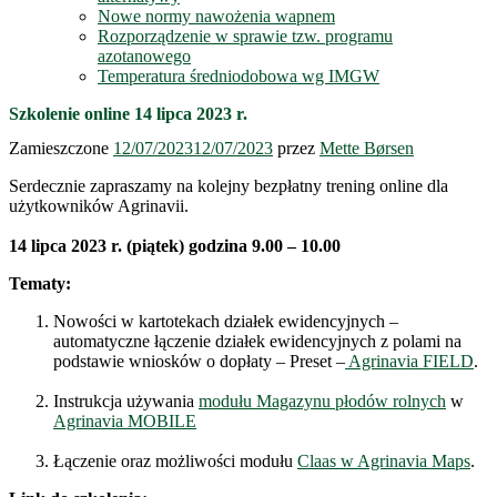
Nowe normy nawożenia wapnem
Rozporządzenie w sprawie tzw. programu
azotanowego
Temperatura średniodobowa wg IMGW
Szkolenie online 14 lipca 2023 r.
Zamieszczone
12/07/2023
12/07/2023
przez
Mette Børsen
Serdecznie zapraszamy na kolejny bezpłatny trening online dla
użytkowników Agrinavii.
14 lipca 2023 r. (piątek) godzina 9.00 – 10.00
Tematy:
Nowości w kartotekach działek ewidencyjnych –
automatyczne łączenie działek ewidencyjnych z polami na
podstawie wniosków o dopłaty – Preset –
Agrinavia FIELD
.
Instrukcja używania
modułu Magazynu płodów rolnych
w
Agrinavia MOBILE
Łączenie oraz możliwości modułu
Claas w Agrinavia Maps
.