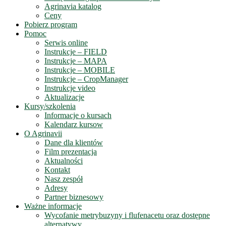
Agrinavia katalog
Ceny
Pobierz program
Pomoc
Serwis online
Instrukcje – FIELD
Instrukcje – MAPA
Instrukcje – MOBILE
Instrukcje – CropManager
Instrukcje video
Aktualizacje
Kursy/szkolenia
Informacje o kursach
Kalendarz kursow
O Agrinavii
Dane dla klientów
Film prezentacja
Aktualności
Kontakt
Nasz zespół
Adresy
Partner biznesowy
Ważne informacje
Wycofanie metrybuzyny i flufenacetu oraz dostępne
alternatywy