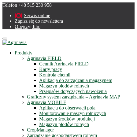
Telefon +48 515 230 958
Serwis online
Zapisz się do newslettera
Obejrzyj film
Menu
Produkty
Agrinavia FIELD
Cennik Agrinavia FIELD
Karty pracy
Kontrola chemii
Aplikacja do zarządzania magazynem
Magazyn płodów rolnych
Przepisów dotyczących nawożenia
Graficzny system zarządzania – Agrinavia MAP
Agrinavia MOBILE
Aplikacja do obserwacji pola
Monitorowanie maszyn rolniczych
Magazyn środków produkcji
Magazyn płodów rolnych
CropManager
Zarządzanie gospodarstwem rolnym