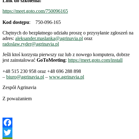
Link do szkolenia:
https://meet.goto.com/750096165
Kod dostępu
: 750-096-165
Chętnych do bezpłatnego udziału proszę o przysyłanie zgłoszeń na
adres:
aleksander.maslanka@agrinavia.pl
oraz
radoslaw.ryder@agrinavia.pl
Jeśli ktoś korzysta pierwszy raz lub z nowego komputera, dobrze
jest zainstalować
GoToMeeting
:
https://meet.goto.com/install
+48 515 230 958 oraz +48 696 288 898
–
biuro@agrinavia.pl
–
www.agrinavia.pl
Zespół Agrinavia
Z poważaniem
Facebook