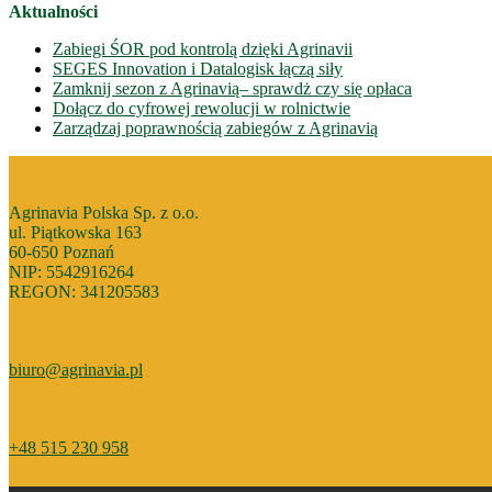
Aktualności
Zabiegi ŚOR pod kontrolą dzięki Agrinavii
SEGES Innovation i Datalogisk łączą siły
Zamknij sezon z Agrinavią– sprawdż czy się opłaca
Dołącz do cyfrowej rewolucji w rolnictwie
Zarządzaj poprawnością zabiegów z Agrinavią
Agrinavia Polska Sp. z o.o.
ul. Piątkowska 163
60-650 Poznań
NIP: 5542916264
REGON: 341205583
biuro@agrinavia.pl
+48 515 230 958