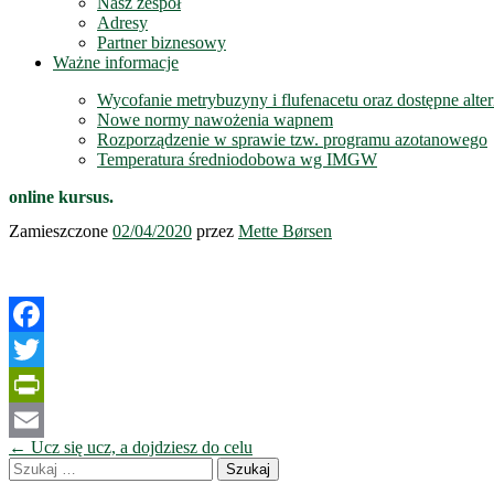
Nasz zespół
Adresy
Partner biznesowy
Ważne informacje
Wycofanie metrybuzyny i flufenacetu oraz dostępne alte
Nowe normy nawożenia wapnem
Rozporządzenie w sprawie tzw. programu azotanowego
Temperatura średniodobowa wg IMGW
online kursus.
Zamieszczone
02/04/2020
przez
Mette Børsen
Facebook
Twitter
PrintFriendly
Nawigacja
←
Ucz się ucz, a dojdziesz do celu
Email
wpisów
Szukaj: