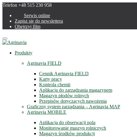
Telefon +48 515 230 958
Serwis online
Zapisz się do newslettera
Obejrzyj film
Menu
Produkty
Agrinavia FIELD
Cennik Agrinavia FIELD
Karty pracy
Kontrola chemii
Aplikacja do zarządzania magazynem
Magazyn płodów rolnych
Przepisów dotyczących nawożenia
Graficzny system zarządzania – Agrinavia MAP
Agrinavia MOBILE
Aplikacja do obserwacji pola
Monitorowanie maszyn rolniczych
Magazyn środków produkcji