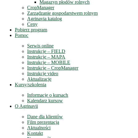
Magazyn płodów rolnych
CropManager
Zarządzanie gospodarstwem rolnym
Agrinavia katalog
Ceny
Pobierz program
Pomoc
Serwis online
Instrukcje – FIELD
Instrukcje – MAPA
Instrukcje – MOBILE
Instrukcje – CropManager
Instrukcje video
Aktualizacje
Kursy/szkolenia
Informacje o kursach
Kalendarz kursow
O Agrinavii
Dane dla klientów
Film prezentacja
Aktualności
Kontakt