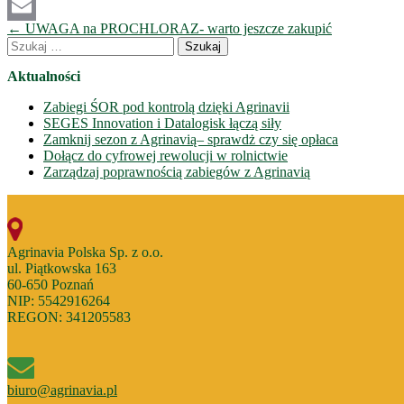
PrintFriendly
Nawigacja
←
UWAGA na PROCHLORAZ- warto jeszcze zakupić
Email
wpisów
Szukaj:
Aktualności
Zabiegi ŚOR pod kontrolą dzięki Agrinavii
SEGES Innovation i Datalogisk łączą siły
Zamknij sezon z Agrinavią– sprawdż czy się opłaca
Dołącz do cyfrowej rewolucji w rolnictwie
Zarządzaj poprawnością zabiegów z Agrinavią
Agrinavia Polska Sp. z o.o.
ul. Piątkowska 163
60-650 Poznań
NIP: 5542916264
REGON: 341205583
biuro@agrinavia.pl