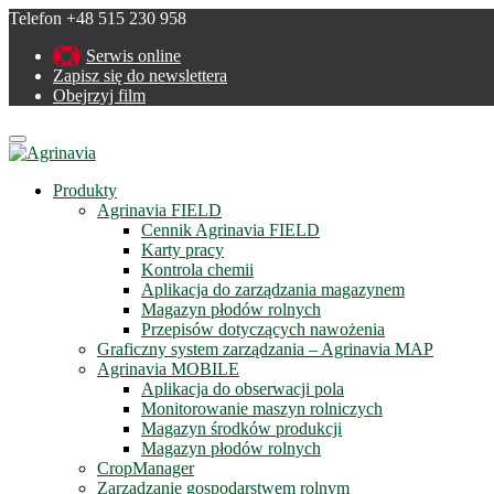
Telefon +48 515 230 958
Serwis online
Zapisz się do newslettera
Obejrzyj film
Menu
Produkty
Agrinavia FIELD
Cennik Agrinavia FIELD
Karty pracy
Kontrola chemii
Aplikacja do zarządzania magazynem
Magazyn płodów rolnych
Przepisów dotyczących nawożenia
Graficzny system zarządzania – Agrinavia MAP
Agrinavia MOBILE
Aplikacja do obserwacji pola
Monitorowanie maszyn rolniczych
Magazyn środków produkcji
Magazyn płodów rolnych
CropManager
Zarządzanie gospodarstwem rolnym