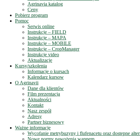
Agrinavia katalog
Ceny
Pobierz program
Pomoc
Serwis online
Instrukcje – FIELD
Instrukcje – MAPA
Instrukcje – MOBILE
Instrukcje – CropManager
Instrukcje video
Aktualizacje
Kursy/szkolenia
Informacje o kursach
Kalendarz kursow
O Agrinavii
Dane dla klientów
Film prezentacja
Aktualności
Kontakt
Nasz zespół
Adresy
Partner biznesowy
Ważne informacje
Wycofanie metrybuzyny i flufenacetu oraz dostępne alte
Nowe normy nawożenia wapnem