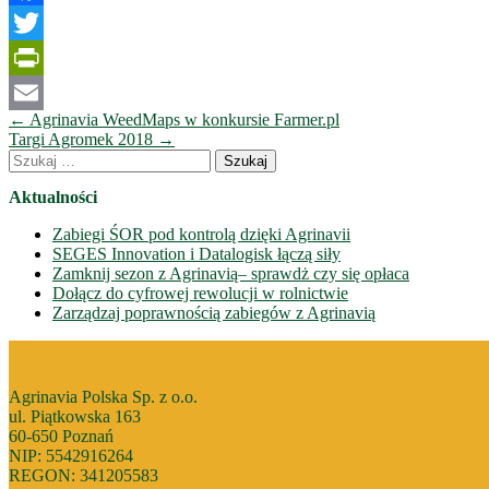
Facebook
Twitter
PrintFriendly
Nawigacja
←
Agrinavia WeedMaps w konkursie Farmer.pl
Email
wpisów
Targi Agromek 2018
→
Szukaj:
Aktualności
Zabiegi ŚOR pod kontrolą dzięki Agrinavii
SEGES Innovation i Datalogisk łączą siły
Zamknij sezon z Agrinavią– sprawdż czy się opłaca
Dołącz do cyfrowej rewolucji w rolnictwie
Zarządzaj poprawnością zabiegów z Agrinavią
Agrinavia Polska Sp. z o.o.
ul. Piątkowska 163
60-650 Poznań
NIP: 5542916264
REGON: 341205583