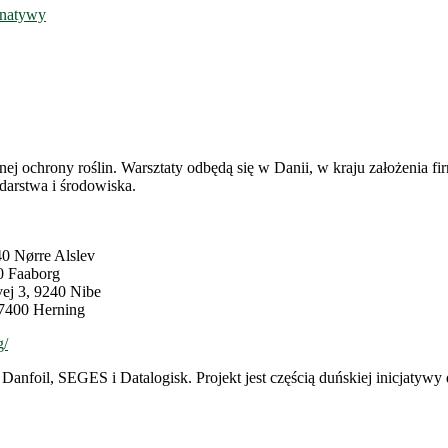
rnatywy
jnej ochrony roślin. Warsztaty odbędą się w Danii, w kraju założenia f
odarstwa i środowiska.
40 Nørre Alslev
0 Faaborg
vej 3, 9240 Nibe
 7400 Herning
g/
, Danfoil, SEGES i Datalogisk.
Projekt jest częścią duńskiej inicjaty