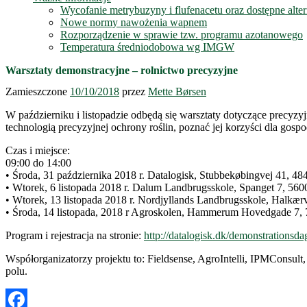
Wycofanie metrybuzyny i flufenacetu oraz dostępne alte
Nowe normy nawożenia wapnem
Rozporządzenie w sprawie tzw. programu azotanowego
Temperatura średniodobowa wg IMGW
Warsztaty demonstracyjne – rolnictwo precyzyjne
Zamieszczone
10/10/2018
przez
Mette Børsen
W październiku i listopadzie odbędą się warsztaty dotyczące precyzy
technologią precyzyjnej ochrony roślin, poznać jej korzyści dla gosp
Czas i miejsce:
09:00 do 14:00
• Środa, 31 października 2018 r. Datalogisk, Stubbekøbingvej 41, 48
• Wtorek, 6 listopada 2018 r. Dalum Landbrugsskole, Spanget 7, 560
• Wtorek, 13 listopada 2018 r. Nordjyllands Landbrugsskole, Halkær
• Środa, 14 listopada, 2018 r Agroskolen, Hammerum Hovedgade 7,
Program i rejestracja na stronie:
http://datalogisk.dk/demonstrationsda
Współorganizatorzy projektu to: Fieldsense, AgroIntelli, IPMConsult
polu.