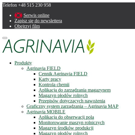
Telefon +48 515 230 958
Serwis online
Zapisz się do newslettera
Obejrzyj film
Menu
Produkty
Agrinavia FIELD
Cennik Agrinavia FIELD
Karty pracy
Kontrola chemii
Aplikacja do zarządzania magazynem
Magazyn płodów rolnych
Przepisów dotyczących nawożenia
Graficzny system zarządzania – Agrinavia MAP
Agrinavia MOBILE
Aplikacja do obserwacji pola
Monitorowanie maszyn rolniczych
Magazyn środków produkcji
Magazyn płodów rolnych