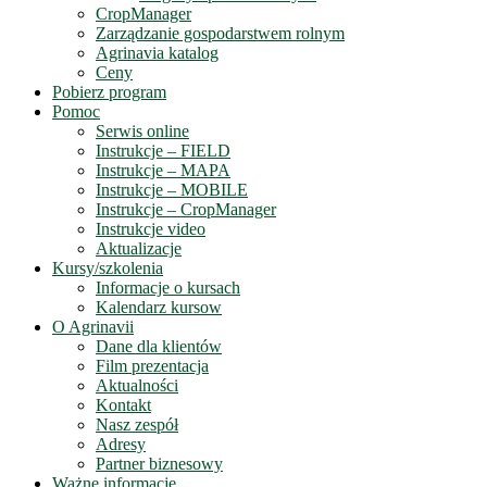
CropManager
Zarządzanie gospodarstwem rolnym
Agrinavia katalog
Ceny
Pobierz program
Pomoc
Serwis online
Instrukcje – FIELD
Instrukcje – MAPA
Instrukcje – MOBILE
Instrukcje – CropManager
Instrukcje video
Aktualizacje
Kursy/szkolenia
Informacje o kursach
Kalendarz kursow
O Agrinavii
Dane dla klientów
Film prezentacja
Aktualności
Kontakt
Nasz zespół
Adresy
Partner biznesowy
Ważne informacje