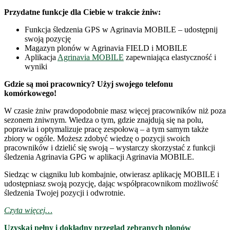
Przydatne funkcje dla Ciebie w trakcie żniw:
Funkcja śledzenia GPS w Agrinavia MOBILE – udostępnij
swoją pozycję
Magazyn plonów w Agrinavia FIELD i MOBILE
Aplikacja
Agrinavia MOBILE
zapewniająca elastyczność i
wyniki
Gdzie są moi pracownicy? Użyj swojego telefonu
komórkowego!
W czasie żniw prawdopodobnie masz więcej pracowników niż poza
sezonem żniwnym. Wiedza o tym, gdzie znajdują się na polu,
poprawia i optymalizuje pracę zespołową – a tym samym także
zbiory w ogóle. Możesz zdobyć wiedzę o pozycji swoich
pracowników i dzielić się swoją – wystarczy skorzystać z funkcji
śledzenia Agrinavia GPG w aplikacji Agrinavia MOBILE.
Siedząc w ciągniku lub kombajnie, otwierasz aplikację MOBILE i
udostępniasz swoją pozycję, dając współpracownikom możliwość
śledzenia Twojej pozycji i odwrotnie.
Czyta więcej…
Uzyskaj pełny i dokładny przegląd zebranych plonów