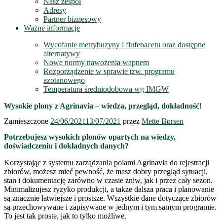
Nasz zespół
Adresy
Partner biznesowy
Ważne informacje
Wycofanie metrybuzyny i flufenacetu oraz dostępne
alternatywy
Nowe normy nawożenia wapnem
Rozporządzenie w sprawie tzw. programu
azotanowego
Temperatura średniodobowa wg IMGW
Wysokie plony z Agrinavia – wiedza, przegląd, dokładność!
Zamieszczone
24/06/2021
13/07/2021
przez
Mette Børsen
Potrzebujesz wysokich plonów opartych na wiedzy,
doświadczeniu i dokładnych danych?
Korzystając z systemu zarządzania polami Agrinavia do rejestracji
zbiorów, możesz mieć pewność, że masz dobry przegląd sytuacji,
stan i dokumentację zarówno w czasie żniw, jak i przez cały sezon.
Minimalizujesz ryzyko produkcji, a także dalsza praca i planowanie
są znacznie łatwiejsze i prostsze. Wszystkie dane dotyczące zbiorów
są przechowywane i zapisywane w jednym i tym samym programie.
To jest tak proste, jak to tylko możliwe.