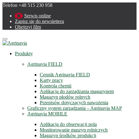
Telefon +48 515 230 958
Serwis online
Zapisz się do newslettera
Obejrzyj film
Menu
Produkty
Agrinavia FIELD
Cennik Agrinavia FIELD
Karty pracy
Kontrola chemii
Aplikacja do zarządzania magazynem
Magazyn płodów rolnych
Przepisów dotyczących nawożenia
Graficzny system zarządzania – Agrinavia MAP
Agrinavia MOBILE
Aplikacja do obserwacji pola
Monitorowanie maszyn rolniczych
Magazyn środków produkcji