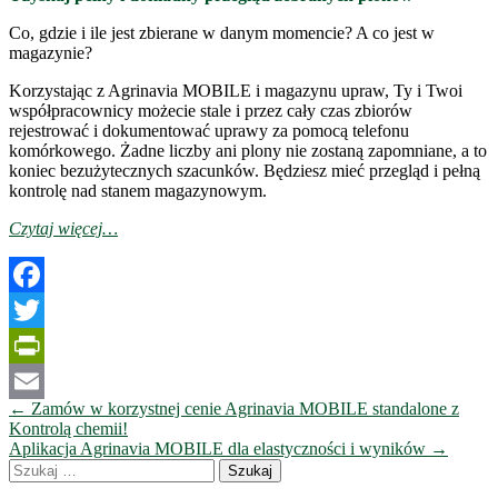
Co, gdzie i ile jest zbierane w danym momencie? A co jest w
magazynie?
Korzystając z Agrinavia MOBILE i magazynu upraw, Ty i Twoi
współpracownicy możecie stale i przez cały czas zbiorów
rejestrować i dokumentować uprawy za pomocą telefonu
komórkowego. Żadne liczby ani plony nie zostaną zapomniane, a to
koniec bezużytecznych szacunków. Będziesz mieć przegląd i pełną
kontrolę nad stanem magazynowym.
Czytaj więcej…
Facebook
Twitter
PrintFriendly
Nawigacja
←
Zamów w korzystnej cenie Agrinavia MOBILE standalone z
Email
wpisów
Kontrolą chemii!
Aplikacja Agrinavia MOBILE dla elastyczności i wyników
→
Szukaj: