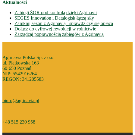
Aktualności
Zabiegi ŚOR pod kontrolą dzięki Agrinavii
SEGES Innovation i Datalogisk łączą siły
Zamknij sezon z Agrinavią– sprawdż czy się opłaca
Dołącz do cyfrowej rewolucji w rolnictwie
Zarządzaj poprawnością zabiegów z Agrinavią
Agrinavia Polska Sp. z o.o.
ul. Piątkowska 163
60-650 Poznań
NIP: 5542916264
REGON: 341205583
biuro@agrinavia.pl
+48 515 230 958