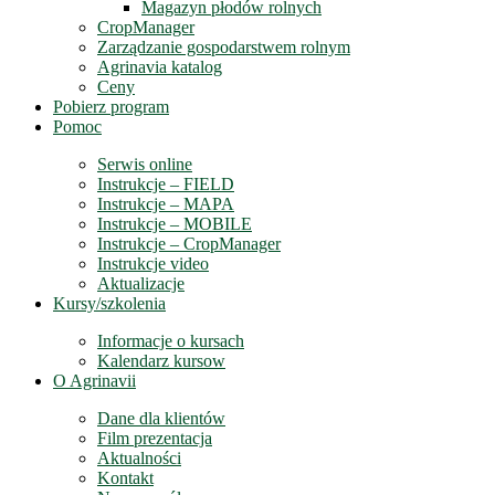
Magazyn płodów rolnych
CropManager
Zarządzanie gospodarstwem rolnym
Agrinavia katalog
Ceny
Pobierz program
Pomoc
Serwis online
Instrukcje – FIELD
Instrukcje – MAPA
Instrukcje – MOBILE
Instrukcje – CropManager
Instrukcje video
Aktualizacje
Kursy/szkolenia
Informacje o kursach
Kalendarz kursow
O Agrinavii
Dane dla klientów
Film prezentacja
Aktualności
Kontakt