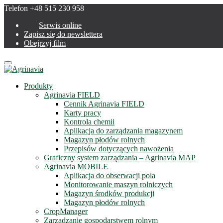
Telefon +48 515 230 958
Serwis online
Zapisz się do newslettera
Obejrzyj film
Menu
Produkty
Agrinavia FIELD
Cennik Agrinavia FIELD
Karty pracy
Kontrola chemii
Aplikacja do zarządzania magazynem
Magazyn płodów rolnych
Przepisów dotyczących nawożenia
Graficzny system zarządzania – Agrinavia MAP
Agrinavia MOBILE
Aplikacja do obserwacji pola
Monitorowanie maszyn rolniczych
Magazyn środków produkcji
Magazyn płodów rolnych
CropManager
Zarządzanie gospodarstwem rolnym