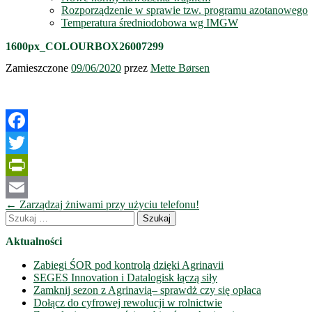
Rozporządzenie w sprawie tzw. programu azotanowego
Temperatura średniodobowa wg IMGW
1600px_COLOURBOX26007299
Zamieszczone
09/06/2020
przez
Mette Børsen
Facebook
Twitter
PrintFriendly
Nawigacja
←
Zarządzaj żniwami przy użyciu telefonu!
Email
wpisów
Szukaj:
Aktualności
Zabiegi ŚOR pod kontrolą dzięki Agrinavii
SEGES Innovation i Datalogisk łączą siły
Zamknij sezon z Agrinavią– sprawdż czy się opłaca
Dołącz do cyfrowej rewolucji w rolnictwie