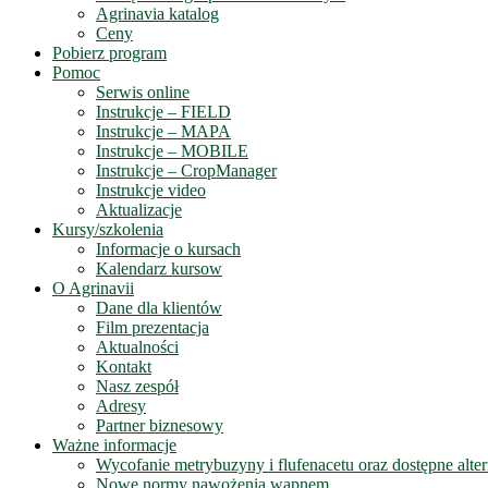
Agrinavia katalog
Ceny
Pobierz program
Pomoc
Serwis online
Instrukcje – FIELD
Instrukcje – MAPA
Instrukcje – MOBILE
Instrukcje – CropManager
Instrukcje video
Aktualizacje
Kursy/szkolenia
Informacje o kursach
Kalendarz kursow
O Agrinavii
Dane dla klientów
Film prezentacja
Aktualności
Kontakt
Nasz zespół
Adresy
Partner biznesowy
Ważne informacje
Wycofanie metrybuzyny i flufenacetu oraz dostępne alte
Nowe normy nawożenia wapnem